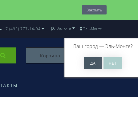
Закрыть
р.
Валюта
+7 (495) 777-14-94
Эль-Монте
Ваш город —
Эль-Монте
?
Корзина
0
ТАКТЫ