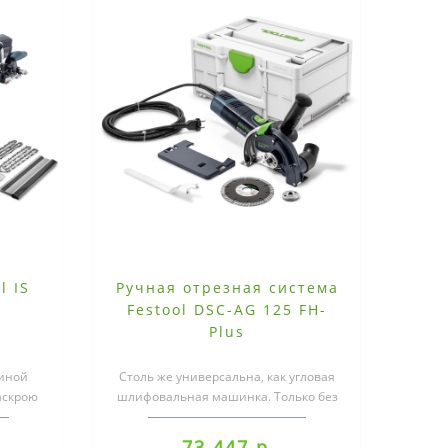
l IS
Ручная отрезная система
Festool DSC-AG 125 FH-
Plus
иной
Столь же универсальна, как угловая
аскрою
шлифовальная машинка. Только без
Цепная
пыли.Удачная комбинация точной и..
73 447 р.