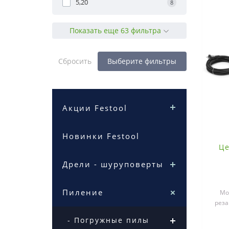
5,20
8
Показать еще 63 фильтра
Сбросить
Выберите фильтры
Акции Festool
Новинки Festool
Це
Дрели - шуруповерты
Пиление
Мо
реза
изо
- Погружные пилы