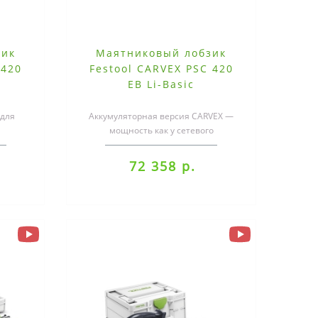
зик
Маятниковый лобзик
 420
Festool CARVEX PSC 420
EB Li-Basic
 для
Аккумуляторная версия CARVEX —
мощность как у сетевого
гкий и
инструмента.С этими двумя
р..
инструментами даже ..
72 358 р.