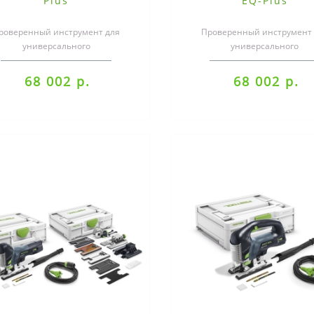
Plus
EQ-Plus
роверенный инструмент для
Проверенный инструмент 
универсального
универсального
менения.Маятниковые лобзики
применения.Маятниковые л
ION — прочность, мощность..
TRION — прочность, мощнос
68 002 р.
68 002 р.