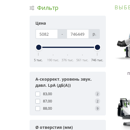
Фильтр
ВЫБ
Цена
-
р.
5 тыс.
190 тыс.
376 тыс.
561 тыс.
746 тыс.
П
A-скоррект. уровень звук.
давл. LpA (дБ(A))
83,00
2
87,00
2
88,00
9
Ø отверстия (мм)