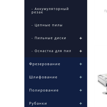
- Аккумуляторный
П
резак
при
- Цепные пилы
TR
- Пильные диски
- Оснастка для пил
Фрезерование
Шлифование
Полирование
Рубанки