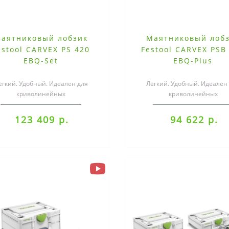
аятниковый лобзик
Маятниковый лоб
estool CARVEX PS 420
Festool CARVEX PSB
EBQ-Set
EBQ-Plus
ёгкий. Удобный. Идеален для
Лёгкий. Удобный. Идеален
криволинейных
криволинейных
пилов.Эргономичный, лёгкий и
пропилов.Эргономичный, лё
добный — с CARVEX комфор..
удобный — с CARVEX комфо
123 409 р.
94 622 р.