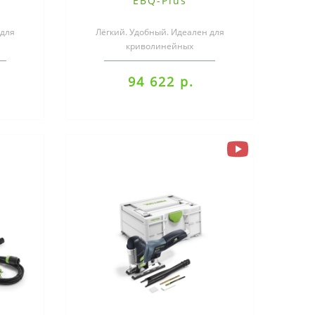
EBQ-Plus
для
Лёгкий. Удобный. Идеален для
криволинейных
обзики
пропилов.Эргономичный, лёгкий и
ть..
удобный — с CARVEX комфор..
94 622 р.