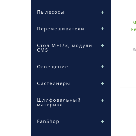
Пылесосы
М
Перемешиватели
F
Стол MFT/3, модули
CMS
Л
про
Освещение
у
Систейнеры
Шлифовальный
материал
FanShop