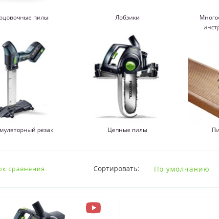
рцовочные пилы
Лобзики
Много
инст
умуляторный резак
Цепные пилы
Пи
Сортировать:
ок сравнения