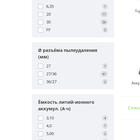
6,35
1
То
20
17
30
36
FF
5
Ø разъёма пылеудаления
(мм)
27
7
27/36
41
36/27
2
Акк
Ёмкость литий-ионного
Спис
аккумул. (А·ч)
3,10
4
4,0
7
5,00
2