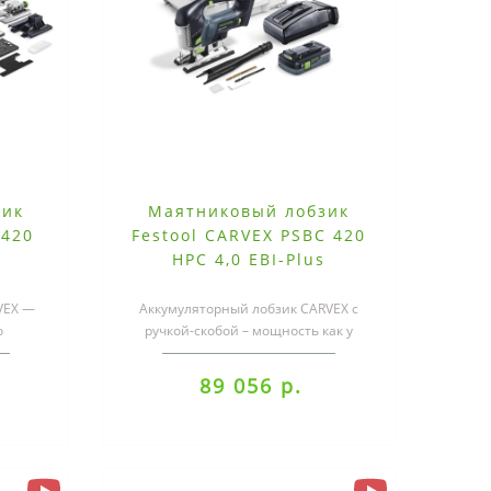
зик
Маятниковый лобзик
 420
Festool CARVEX PSBC 420
HPC 4,0 EBI-Plus
VEX —
Аккумуляторный лобзик CARVEX с
о
ручкой-скобой – мощность как у
аботка
сетевого инструмента.С ним даже
обрабо..
89 056 р.