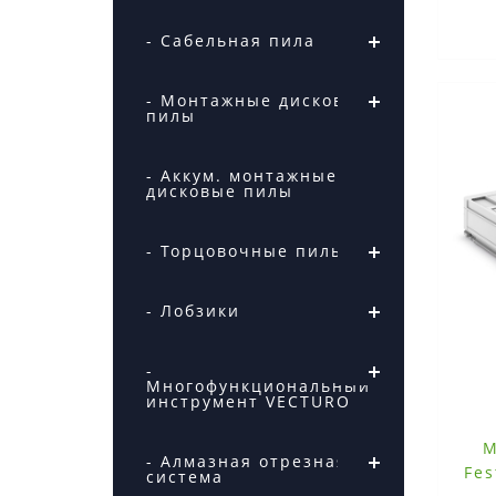
- Сабельная пила
- Монтажные дисковые
пилы
- Аккум. монтажные
дисковые пилы
- Торцовочные пилы
- Лобзики
-
Многофункциональный
инструмент VECTURO
М
- Алмазная отрезная
Fes
система