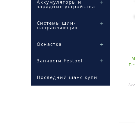
Аккумуляторы и
зарядные устройства
Системы шин-
направляющих
Оснастка
М
Запчасти Festool
Fe
Последний шанс купить
Акк
инст