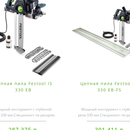
пная пила Festool IS
Цепная пила Festoo
330 EB
330 EB-FS
щный инструмент с глубиной
Мощный инструмент с глуб
 330 мм.Специалист по раскрою
реза 330 мм.Специалист по р
ляционных материалов. Цепная
изоляционных материалов. 
пила ..
пила ..
287 375 р.
301 411 р.