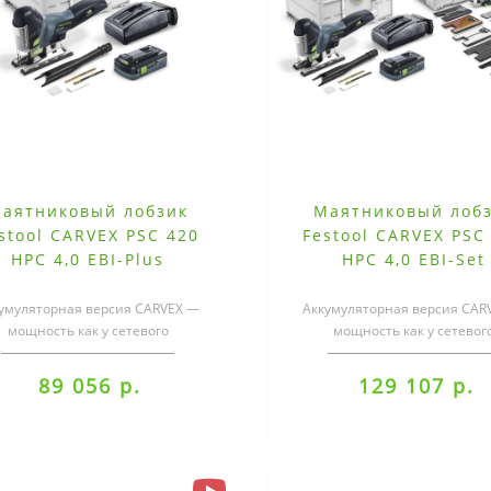
аятниковый лобзик
Маятниковый лоб
stool CARVEX PSC 420
Festool CARVEX PSC
HPC 4,0 EBI-Plus
HPC 4,0 EBI-Set
умуляторная версия CARVEX —
Аккумуляторная версия CAR
мощность как у сетевого
мощность как у сетевог
румента.С ним даже обработка
инструмента.С ним даже обр
малых радиус..
малых радиус..
89 056 р.
129 107 р.