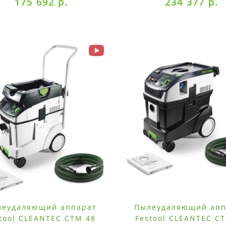
175 692 р.
234 377 р.
леудаляющий аппарат
Пылеудаляющий апп
tool CLEANTEC CTM 48
Festool CLEANTEC C