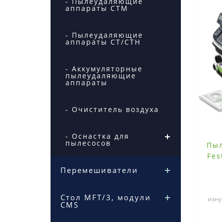
- Пылеудаляющие
аппараты CTM
- Пылеудаляющие
аппараты CT/CTH
- Аккумуляторные
пылеудаляющие
аппараты
- Очиститель воздуха
- Оснастка для
пылесосов
Пы
Fes
Перемешиватели
Стол MFT/3, модули
изну
CMS
б