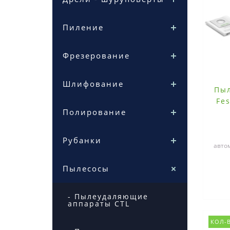
Пиление
Фрезерование
Шлифование
Пы
Fe
Полирование
Рубанки
авто
очи
Пылесосы
- Пылеудаляющие
аппараты CTL
КОЛ-