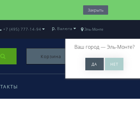
Закрыть
р.
Валюта
+7 (495) 777-14-94
Эль-Монте
Ваш город —
Эль-Монте
?
Корзина
0
ТАКТЫ