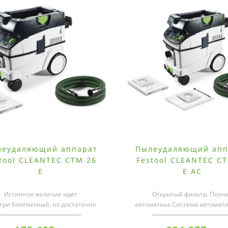
леудаляющий аппарат
Пылеудаляющий апп
tool CLEANTEC CTM 26
Festool CLEANTEC C
E
E AC
Истинное величие идёт
Открытый фильтр. Полн
три.Компактный, но достаточно
автоматика.Система автомат
ольшой. Лёгкий, но при этом
очистки фильтра AUTOCLEAN
мощный. На стро..
защищает фи..