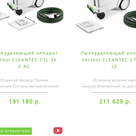
леудаляющий аппарат
Пылеудаляющий апп
stool CLEANTEC CTL 36
Festool CLEANTEC CT
E AC
LE
Открытый фильтр. Полная
Истинное величие идё
матика.Система автоматической
изнутри.Компактный, но дост
стки фильтра AUTOCLEAN (AC)
большой. Лёгкий, но при 
защищает фи..
мощный. На стро..
191 180 р.
211 629 р.
ВО ОГРАНИЧЕНО