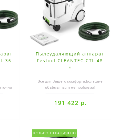
арат
Пылеудаляющий аппарат
L 36
Festool CLEANTEC CTL 48
E
т
Все для Вашего комфорта.Большие
аточно
объёмы пыли не проблема!
этом
Благодаря своей большой
вместимости 48 л CL..
191 422 р.
КОЛ-ВО ОГРАНИЧЕНО