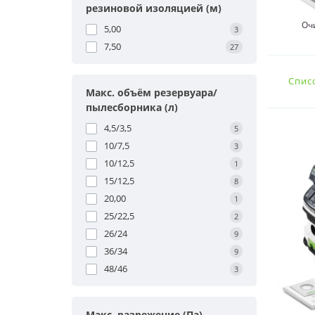
резиновой изоляцией (м)
Оч
5,00
3
7,50
27
Спис
Макс. объём резервуара/
пылесборника (л)
4,5/3,5
5
10/7,5
3
10/12,5
1
15/12,5
8
20,00
1
25/22,5
2
26/24
9
36/34
9
48/46
3
Макс. разрежение (Па)