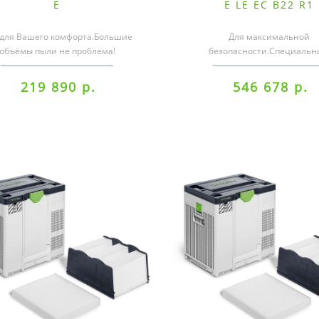
E
E LE EC B22 R1
 для Вашего комфорта.Большие
Для максимальной
объёмы пыли не проблема!
безопасности.Специаль
Благодаря своей большой
пылеудаляющий аппарат C
вместимости 48 л CL..
EC/B22 с приводом EC-TEC п
219 890 р.
546 678 р.