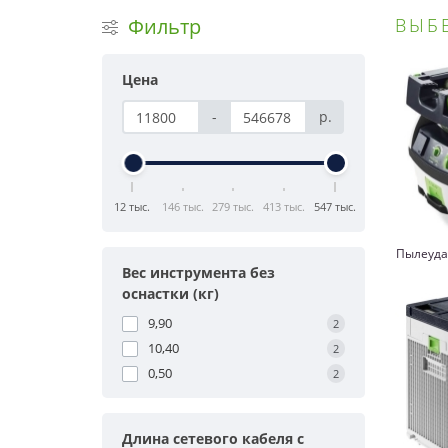
Фильтр
ВЫБ
Цена
-
р.
12 тыс.
146 тыс.
279 тыс.
413 тыс.
547 тыс.
Пылеуда
Вес инструмента без
оснастки (кг)
9,90
2
10,40
2
0,50
2
Длина сетевого кабеля с