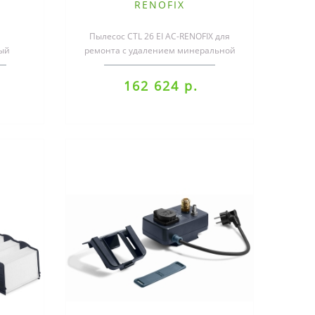
RENOFIX
Пылесос CTL 26 EI AC-RENOFIX для
ный
ремонта с удалением минеральной
TM 48
пылиКогда образуется особенно
ред..
много..
162 624 р.