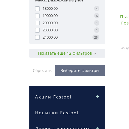
18000,00
4
19000,00
6
Пы
Fe
20000,00
1
23000,00
1
24000,00
28
изну
Показать еще 12 фильтров
б
Сбросить
Выберите фильтры
Акции Festool
Новинки Festool
Дрели - шуруповерты