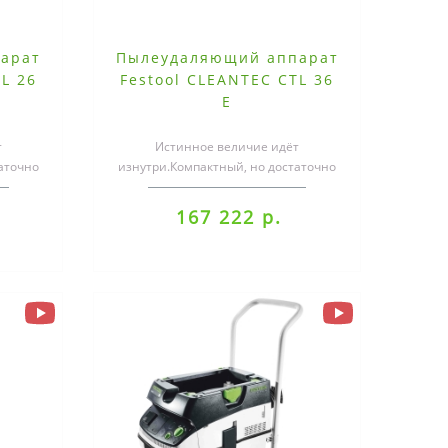
арат
Пылеудаляющий аппарат
L 26
Festool CLEANTEC CTL 36
E
т
Истинное величие идёт
аточно
изнутри.Компактный, но достаточно
этом
большой. Лёгкий, но при этом
мощный. На стро..
167 222 р.