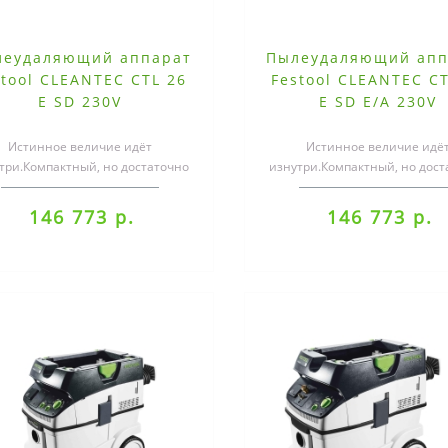
леудаляющий аппарат
Пылеудаляющий апп
stool CLEANTEC CTL 26
Festool CLEANTEC CT
E SD 230V
E SD E/A 230V
Истинное величие идёт
Истинное величие идё
три.Компактный, но достаточно
изнутри.Компактный, но дост
ольшой. Лёгкий, но при этом
большой. Лёгкий, но при 
мощный. На стро..
мощный. На стро..
146 773 р.
146 773 р.