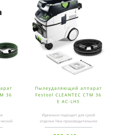
арат
Пылеудаляющий аппарат
TM 36
Festool CLEANTEC CTM 36
E AC-LHS
ая
Идеально подходит для сухой
ической
отделки.Чем производительнее
 (AC)
шлифовальная машинка, тем более
мощным долж..