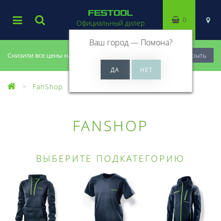
0
Официальный дилер
Ваш город —
Помона
?
Снизили все цены на 20%, успей купить!
Закрыть
FanShop
FANSHOP
ВЫБЕРИТЕ ПОДКАТЕГОРИЮ