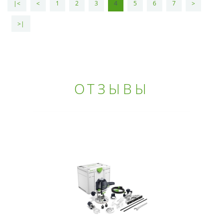
|<
<
1
2
3
4
5
6
7
>
>|
ОТЗЫВЫ