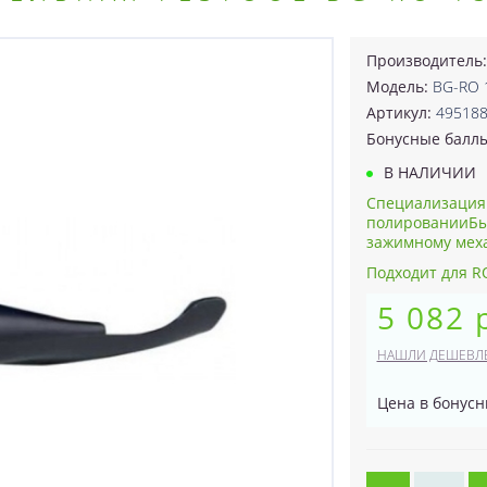
Производитель
Модель:
BG-RO 
Артикул:
49518
Бонусные балл
В НАЛИЧИИ
Специализация
полированииБыс
зажимному меха
Подходит для R
5 082 
НАШЛИ ДЕШЕВЛ
Цена в бонусн