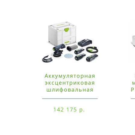
Аккумуляторная
эксцентриковая
шлифовальная
P
машинка Festool ETSC
125 3,0 I-Set
142 175 р.