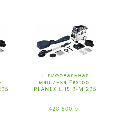
я
Шлифовальная
Э
ol
машинка Festool
225
PLANEX LHS 2-M 225
ред
EQ/CTM 36-Set
RO
428 500 р.