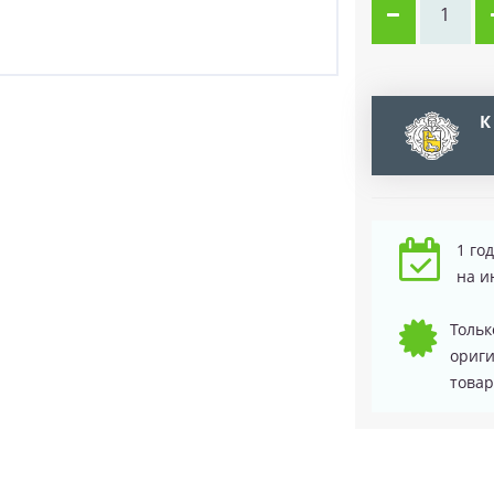
К
1 го
на и
Тольк
ориг
товар