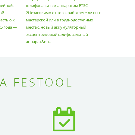
мейной,
шлифовальным аппаратом ETSC
Немецкий 
ой
2Независимо от того, работаете ли вы в
множество
астью к
мастерской или в труднодоступных
нужд, поз
25 года —
местах, новый аккумуляторный
спланиров
эксцентриковый шлифовальный
идеально 
аппарат&nb..
Благода..
А FESTOOL