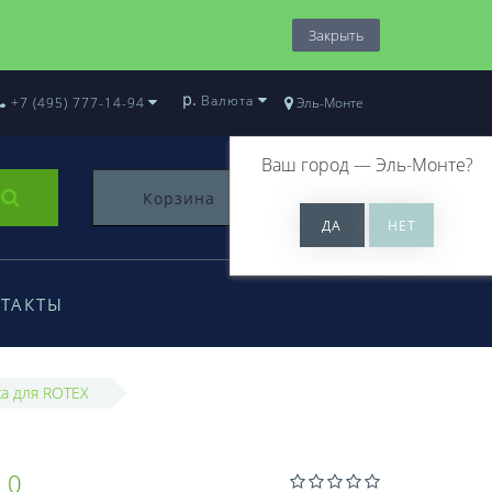
Закрыть
р.
Валюта
+7 (495) 777-14-94
Эль-Монте
Ваш город —
Эль-Монте
?
Корзина
0
ТАКТЫ
а для ROTEX
50