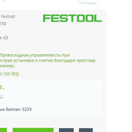
0 отзывов
:
Festool
150
8
ы:
63
Превосходная управляемость при
трая установка и снятие благодаря простому
низму..
O 150 FEQ
р.
Е?
ых баллах: 5233