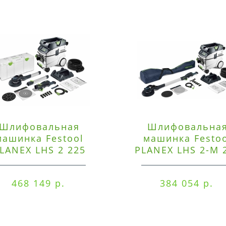
Шлифовальная
Шлифовальна
машинка Festool
машинка Festo
LANEX LHS 2 225
PLANEX LHS 2-M 
EQI/CTM 36-Set
EQ/CTL 36-Set
468 149 р.
384 054 р.