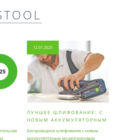
STOOL
12.01.2025
14.04.2
ЛУЧШЕЕ ШЛИФОВАНИЕ: С
КАК П
НОВЫМ АККУМУЛЯТОРНЫМ
ПЫЛЕС
ШЛИФОВАЛЬНЫМ
МАКСИ
ительная
Беспроводное шлифование с новым
Festool уж
АППАРАТОМ ETSC2
на
аккумуляторным эксцентриковым
пылесосам