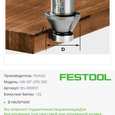
Производитель:
Festool
Модель:
HW 30°-OFK 500
Артикул:
fes-490091
Бонусные баллы:
132
В НАЛИЧИИ
без опорного подшипникаСпециализацияДля
фрезерования пластмассовой или деревянной кромки..