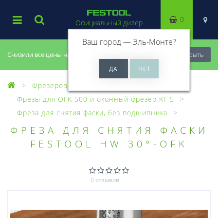
0
Официальный дилер
Ваш город —
Эль-Монте
?
Снизили все цены на 20%, успей купить!
Закрыть
Фрезерование
Фрезы, головки
Фрезы для OFK 500 и оконный фрезер KF 5
Фреза для снятия фаски, без подшипника
ФРЕЗА ДЛЯ СНЯТИЯ ФАСКИ
FESTOOL HW 30°-OFK
0 отзывов