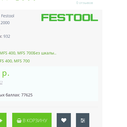
0 отзывов
:
Festool
 2000
6
ы:
932
MFS 400, MFS 700Без шкалы..
FS 400, MFS 700
 р.
Е?
ых баллах: 77625
В КОРЗИНУ