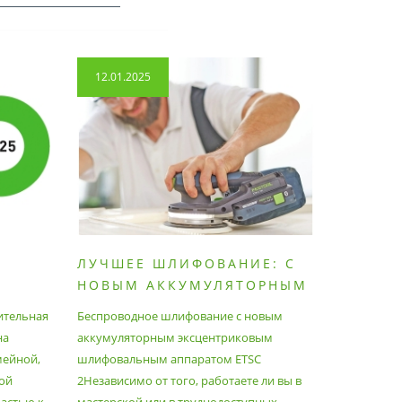
12.01.2025
14.04.2
ЛУЧШЕЕ ШЛИФОВАНИЕ: С
КАК П
НОВЫМ АККУМУЛЯТОРНЫМ
ПЫЛЕС
ШЛИФОВАЛЬНЫМ
МАКСИ
ительная
Беспроводное шлифование с новым
Festool уж
АППАРАТОМ ETSC2
на
аккумуляторным эксцентриковым
пылесосам
мейной,
шлифовальным аппаратом ETSC
Немецкий 
ой
2Независимо от того, работаете ли вы в
множество