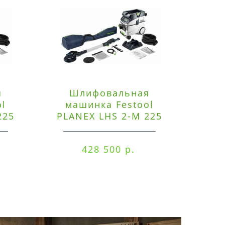
я
Шлифовальная
Э
ol
машинка Festool
225
PLANEX LHS 2-M 225
ред
EQ/CTM 36-Set
RO
428 500 р.