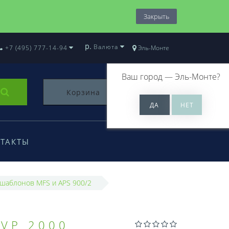
Закрыть
р.
Валюта
+7 (495) 777-14-94
Эль-Монте
Ваш город —
Эль-Монте
?
Корзина
0
ТАКТЫ
 шаблонов MFS и APS 900/2
VP 2000