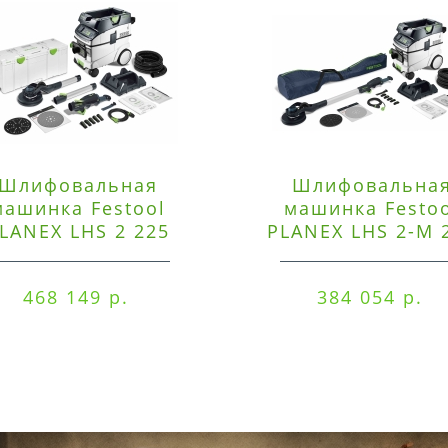
Шлифовальная
Шлифовальна
машинка Festool
машинка Festo
LANEX LHS 2 225
PLANEX LHS 2-M 
EQI/CTM 36-Set
EQ/CTL 36-Set
468 149 р.
384 054 р.