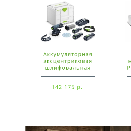
Аккумуляторная
эксцентриковая
шлифовальная
P
машинка Festool ETSC
125 3,0 I-Set
142 175 р.