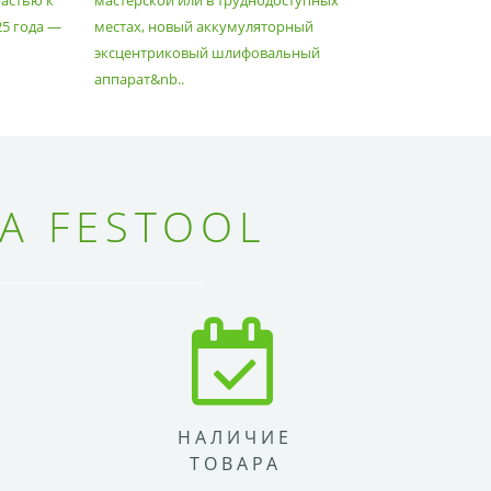
астью к
мастерской или в труднодоступных
нужд, поз
25 года —
местах, новый аккумуляторный
спланиров
эксцентриковый шлифовальный
идеально 
аппарат&nb..
Благода..
А FESTOOL
НАЛИЧИЕ
ТОВАРА