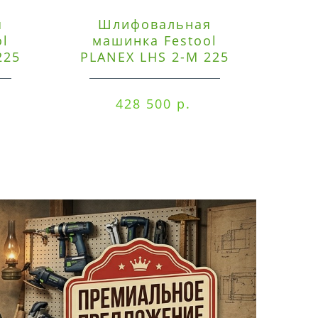
я
Шлифовальная
Э
ol
машинка Festool
225
PLANEX LHS 2-M 225
ред
EQ/CTM 36-Set
RO
428 500 р.