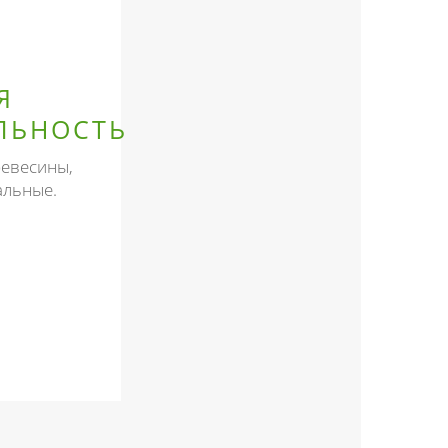
Я
ЛЬНОСТЬ
ревесины,
альные.