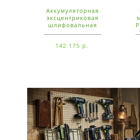
Аккумуляторная
эксцентриковая
шлифовальная
P
машинка Festool ETSC
125 3,0 I-Set
142 175 р.