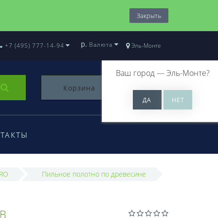
Закрыть
р.
Валюта
+7 (495) 777-14-94
Эль-Монте
Ваш город —
Эль-Монте
?
Корзина
0
ТАКТЫ
URO
Пильное полотно по древесине
B