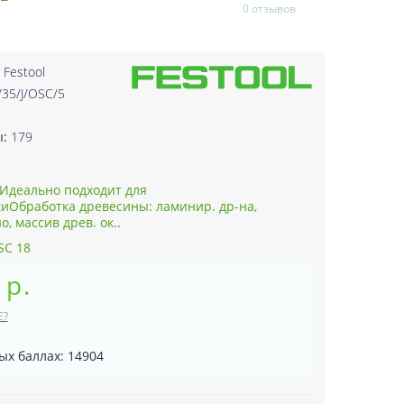
0 отзывов
:
Festool
35/J/OSC/5
3
ы:
179
Идеально подходит для
иОбработка древесины: ламинир. др-на,
о, массив древ. ок..
SC 18
 р.
Е?
ых баллах: 14904