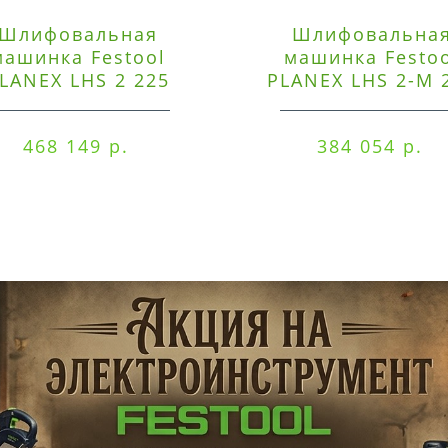
Шлифовальная
Шлифовальна
машинка Festool
машинка Festo
LANEX LHS 2 225
PLANEX LHS 2-M 
EQI/CTM 36-Set
EQ/CTL 36-Set
468 149 р.
384 054 р.