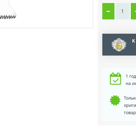
К
1 го
на и
Тольк
ориг
товар