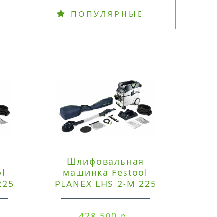
ПОПУЛЯРНЫЕ
я
Шлифовальная
Э
ol
машинка Festool
225
PLANEX LHS 2-M 225
ред
EQ/CTM 36-Set
RO
428 500 р.