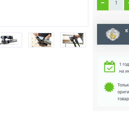
К
1 го
на и
Тольк
ориг
товар