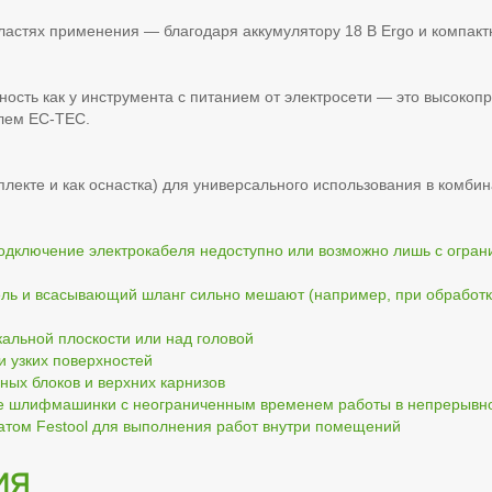
ластях применения — благодаря аккумулятору 18 В Ergo и компакт
ть как у инструмента с питанием от электросети — это высокопр
лем EC-TEC.
омплекте и как оснастка) для универсального использования в ком
одключение электрокабеля недоступно или возможно лишь с огран
бель и всасывающий шланг сильно мешают (например, при обработ
кальной плоскости или над головой
 узких поверхностей
ных блоков и верхних карнизов
стве шлифмашинки с неограниченным временем работы в непрерыв
том Festool для выполнения работ внутри помещений
ия