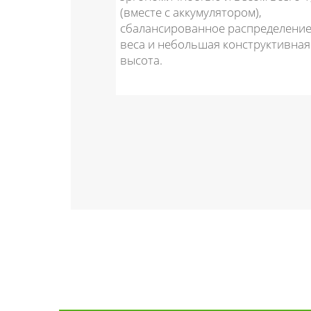
инку и
(вместе с аккумулятором),
 его
сбалансированное распределени
услуги
веса и небольшая конструктивная
аккумуляторы и
высота.