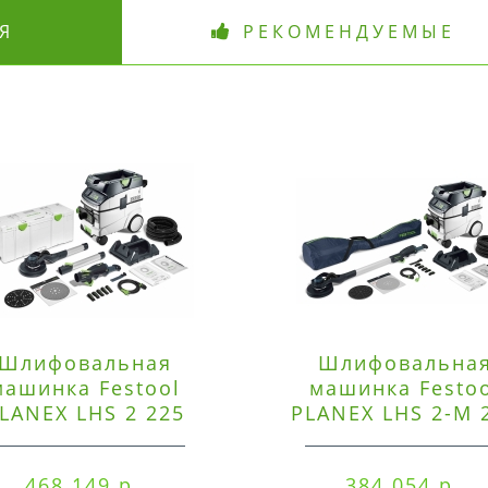
Я
РЕКОМЕНДУЕМЫЕ
Шлифовальная
Шлифовальна
машинка Festool
машинка Festo
LANEX LHS 2 225
PLANEX LHS 2-M 
EQI/CTM 36-Set
EQ/CTL 36-Set
468 149 р.
384 054 р.