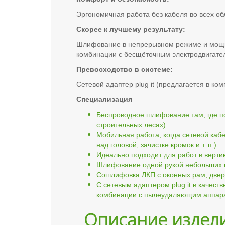
Эргономичная работа без кабеля во всех об
Скорее к лучшему результату:
Шлифование в непрерывном режиме и мощнос
комбинации с бесщёточным электродвигате
Превосходство в системе:
Сетевой адаптер plug it (предлагается в к
Специализация
Беспроводное шлифование там, где п
строительных лесах)
Мобильная работа, когда сетевой ка
над головой, зачистке кромок и т. п.)
Идеально подходит для работ в верти
Шлифование одной рукой небольших и
Сошлифовка ЛКП с оконных рам, двер
С сетевым адаптером plug it в каче
комбинации с пылеудаляющим аппара
Описание издел