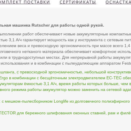
ОМПЛЕКТ ПОСТАВКИ
СЕРТИФИКАТЫ
ОСНАСТК
ьная машинка Rutscher для работы одной рукой.
 выполнении работ обеспечивают новые аккумуляторные компакт
стью 3,1 А/ч гарантирует мощность как у инструмента с сетевым п
лением веса и превосходную эргономичность при массе всего 1,4 
лговечного нетканого материала обеспечивает комфортное испол
 или в труднодоступных местах. Для непрерывной работы аккумулят
 использования и в комбинации с пылеудаляющим аппаратом Festo
шланга, с превосходной эргономичностью, небольшой конструктивно
 Ergo в комбинации с бесщёточным электродвигателем EC-TEC обе
умуляторам ёмкостью 3,1 А/ч, время работы которых больше, чем 
ного режима работы аккумулятор можно заменить на сетевой адапте
е: с мешком-пылесборником Longlife из долговечного полиэфирного
ECTOR для бережного шлифования оконных ставней, рам и филё