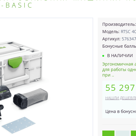
I-BASIC
Производитель
Модель:
RTSC 40
Артикул:
57634
Бонусные балл
В НАЛИЧИИ
Эргономичная 
для работы одн
при ..
55 297
НАШЛИ ДЕШЕВЛ
Цена в бонусн