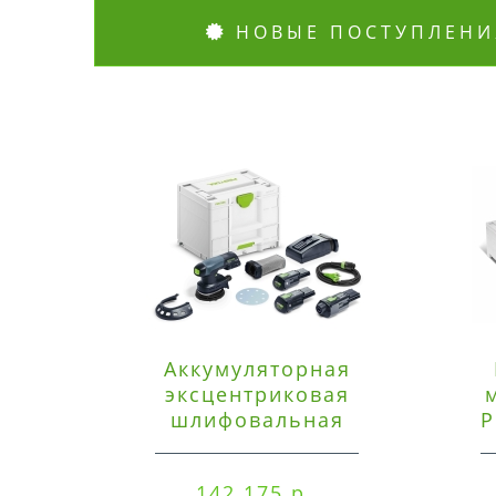
НОВЫЕ ПОСТУПЛЕНИ
Аккумуляторная
эксцентриковая
шлифовальная
P
машинка Festool ETSC
125 3,0 I-Set
142 175 р.