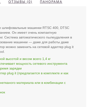
А
ОТЗЫВЫ (0)
ПАНОРАМА
ные шлифовальные машинки RTSC 400, DTSC
итанием. Он имеет очень компактную
кг. Система автоматического пылеудаления в
ьзование машинки — даже для работы даже
ор можно заменить на сетевой адаптер plug it
ol.
й высотой и весом всего 1,4 кг
спечивает мощность сетевого инструмента
время зарядки
р plug it (предлагается в комплекте и как
 нетканого материала или в комбинации с
нок