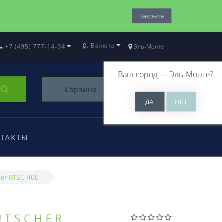
Закрыть
р.
Валюта
+7 (495) 777-14-94
Эль-Монте
Ваш город —
Эль-Монте
?
Корзина
0
ТАКТЫ
her RTSC 400
UTSCHER