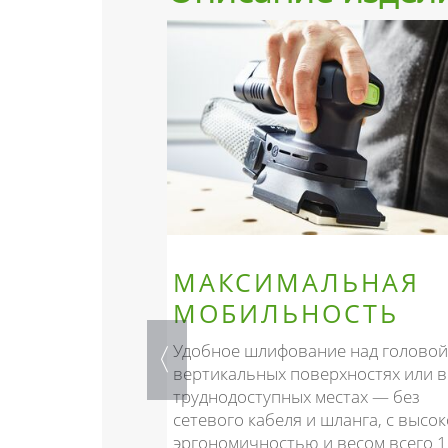
МАКСИМАЛЬНАЯ
МОБИЛЬНОСТЬ
ИЙ
Удобное шлифование над головой
вертикальных поверхностях или в
жность и
труднодоступных местах — без
тним
сетевого кабеля и шланга, с высо
услуг Festool.
эргономичностью и весом всего 1,