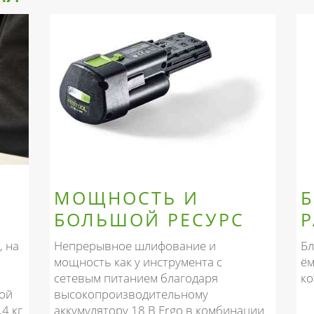
МОЩНОСТЬ И
БОЛЬШОЙ РЕСУРС
Р
, на
Непрерывное шлифование и
Бл
мощность как у инструмента с
ём
сетевым питанием благодаря
ко
кой
высокопроизводительному
4 кг
аккумулятору 18 В Ergo в комбинации