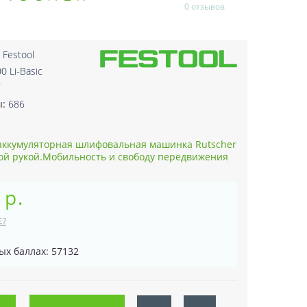
0 отзывов
:
Festool
0 Li-Basic
7
ы:
686
аккумуляторная шлифовальная машинка Rutscher
ой рукой.Мобильность и свободу передвижения
 р.
Е?
ых баллах: 57132