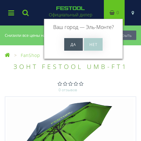
0
Официальный дилер
Ваш город —
Эль-Монте
?
Снизили все цены на 20%, успей купить!
Закрыть
FanShop
Спорт и отдых
ЗОНТ FESTOOL UMB-FT1
0 отзывов