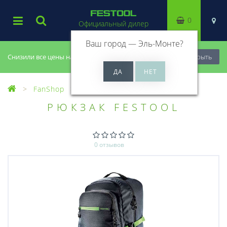
0
Официальный дилер
Ваш город —
Эль-Монте
?
Снизили все цены на 20%, успей купить!
Закрыть
FanShop
РЮКЗАК FESTOOL
0 отзывов