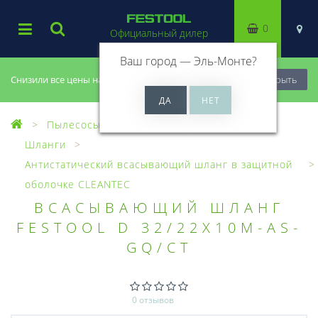
0
Официальный дилер
Ваш город —
Эль-Монте
?
Снизили все цены на 20%, успей купить!
Закрыть
Пылесосы
Оснастка для пылесосов
Шланги
Антистатический всасывающий шланг в защитной
оболочке CLEANTEC
ВСАСЫВАЮЩИЙ ШЛАНГ
FESTOOL D 32/22X10M-AS-
GQ/CT
0 отзывов