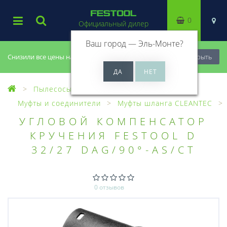
0
Официальный дилер
Ваш город —
Эль-Монте
?
Снизили все цены на 20%, успей купить!
Закрыть
Пылесосы
Оснастка для пылесосов
Муфты и соединители
Муфты шланга CLEANTEC
УГЛОВОЙ КОМПЕНСАТОР
КРУЧЕНИЯ FESTOOL D
32/27 DAG/90°-AS/CT
0 отзывов