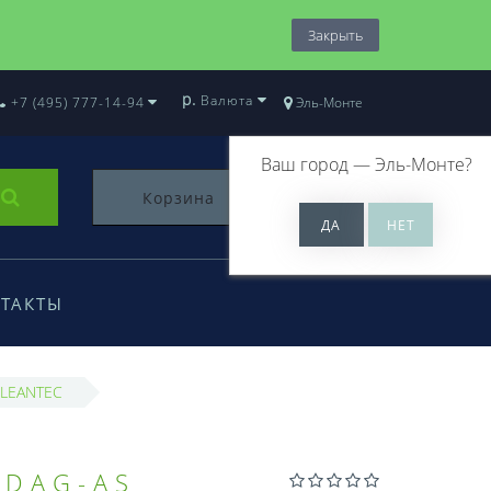
Закрыть
р.
Валюта
+7 (495) 777-14-94
Эль-Монте
Ваш город —
Эль-Монте
?
Корзина
0
ТАКТЫ
CLEANTEC
 DAG-AS