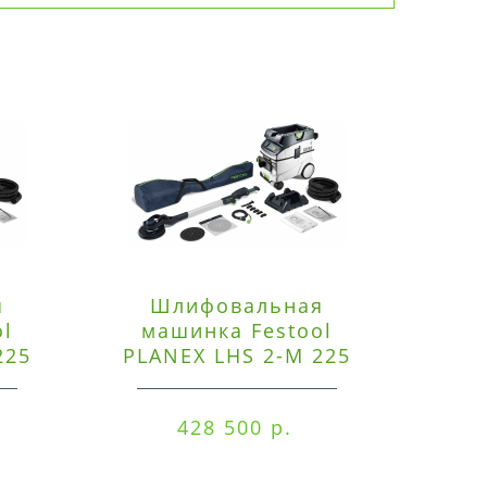
я
Шлифовальная
Э
ol
машинка Festool
225
PLANEX LHS 2-M 225
ред
EQ/CTM 36-Set
RO
428 500 р.