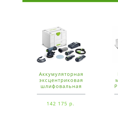
Аккумуляторная
эксцентриковая
шлифовальная
P
машинка Festool ETSC
125 3,0 I-Set
142 175 р.