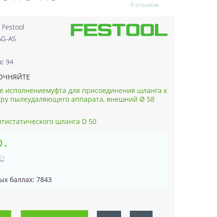
0 отзывов
:
Festool
AG-AS
6
ы:
94
ОЧНЯЙТЕ
е исполнениемуфта для присоединения шланга к
ру пылеудаляющего аппарата, внешний Ø 58
нтистатического шланга D 50
р.
Е?
ых баллах: 7843