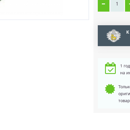
К
1 го
на и
Тольк
ориг
товар