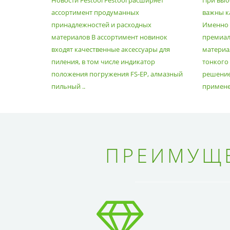
Новости Festool Festool расширяет
При выб
ПРИНАДЛЕЖНОСТЕЙ И
ассортимент продуманных
важны к
РАСХОДНЫХ МАТЕРИАЛОВ
принадлежностей и расходных
Именно э
материалов В ассортимент новинок
премиа
входят качественные аксессуары для
материал
пиления, в том числе индикатор
тонкого
положения погружения FS-EP, алмазный
решение
пильный ..
применен
ПРЕИМУЩЕ