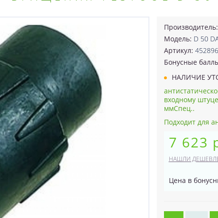
Производитель
Модель:
D 50 D
Артикул:
45289
Бонусные балл
НАЛИЧИЕ УТ
антистатическо
входному штуце
ммСпец..
Подходит для а
7 623 
НАШЛИ ДЕШЕВЛ
Цена в бонусн