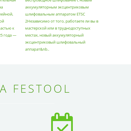
ительная
Беспроводное шлифование с новым
Festool уж
АППАРАТОМ ETSC2
на
аккумуляторным эксцентриковым
пылесосам
мейной,
шлифовальным аппаратом ETSC
Немецкий 
ой
2Независимо от того, работаете ли вы в
множество
астью к
мастерской или в труднодоступных
нужд, поз
25 года —
местах, новый аккумуляторный
спланиров
эксцентриковый шлифовальный
идеально 
аппарат&nb..
Благода..
А FESTOOL