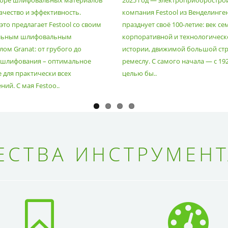
оре шлифовальных материалов
2025 год — электроприборостро
ачество и эффективность.
компания Festool из Венделинге
то предлагает Festool со своим
празднует своё 100-летие: век се
льным шлифовальным
корпоративной и технологическ
ом Granat: от грубого до
истории, движимой большой стр
 шлифования – оптимальное
ремеслу. С самого начала — с 19
 для практически всех
целью бы..
ий. С мая Festoo..
СТВА ИНСТРУМЕНТ