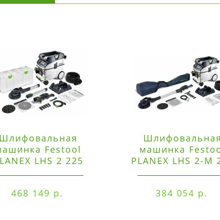
Шлифовальная
Шлифовальна
машинка Festool
машинка Festo
LANEX LHS 2 225
PLANEX LHS 2-M 
EQI/CTM 36-Set
EQ/CTL 36-Set
468 149 р.
384 054 р.