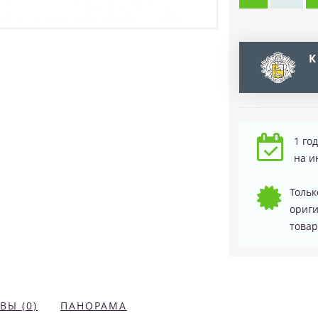
К
1 го
на и
Тольк
ориг
товар
ВЫ (0)
ПАНОРАМА