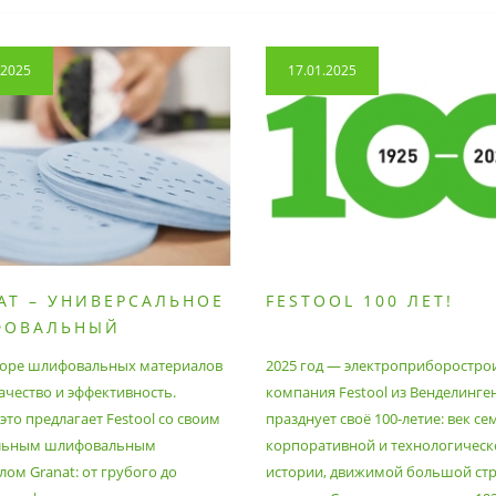
.2025
17.01.2025
AT – УНИВЕРСАЛЬНОЕ
FESTOOL 100 ЛЕТ!
ФОВАЛЬНЫЙ
РИАЛ
оре шлифовальных материалов
2025 год — электроприборостро
ачество и эффективность.
компания Festool из Венделинге
то предлагает Festool со своим
празднует своё 100-летие: век се
льным шлифовальным
корпоративной и технологическ
ом Granat: от грубого до
истории, движимой большой стр