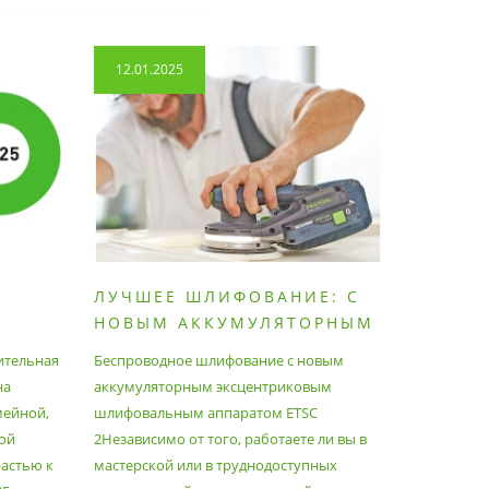
12.01.2025
14.04.2
ЛУЧШЕЕ ШЛИФОВАНИЕ: С
КАК П
НОВЫМ АККУМУЛЯТОРНЫМ
ПЫЛЕС
ШЛИФОВАЛЬНЫМ
МАКСИ
ительная
Беспроводное шлифование с новым
Festool уж
АППАРАТОМ ETSC2
на
аккумуляторным эксцентриковым
пылесосам
мейной,
шлифовальным аппаратом ETSC
Немецкий 
ой
2Независимо от того, работаете ли вы в
множество
астью к
мастерской или в труднодоступных
нужд, поз