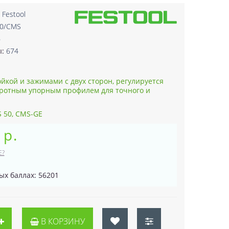
:
Festool
50/CMS
6
ы:
674
йкой и зажимами с двух сторон, регулируется
оротным упорным профилем для точного и
S 50, CMS-GE
 р.
Е?
ых баллах: 56201
В КОРЗИНУ