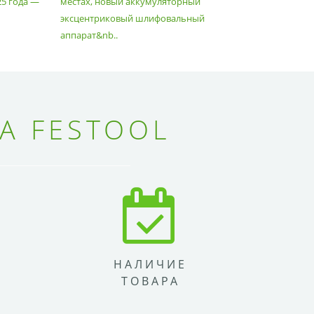
25 года —
местах, новый аккумуляторный
спланиров
эксцентриковый шлифовальный
идеально 
аппарат&nb..
Благода..
А FESTOOL
НАЛИЧИЕ
ТОВАРА