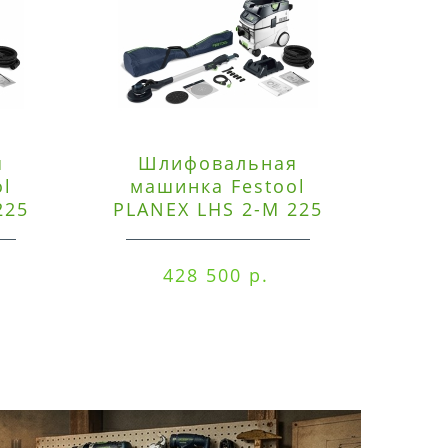
я
Шлифовальная
Э
ol
машинка Festool
225
PLANEX LHS 2-M 225
ред
EQ/CTM 36-Set
RO
428 500 р.