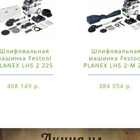
Шлифовальная
Шлифовальна
машинка Festool
машинка Festo
LANEX LHS 2 225
PLANEX LHS 2-M 
EQI/CTM 36-Set
EQ/CTL 36-Set
468 149 р.
384 054 р.