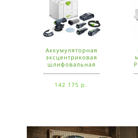
Аккумуляторная
эксцентриковая
шлифовальная
P
машинка Festool ETSC
125 3,0 I-Set
142 175 р.