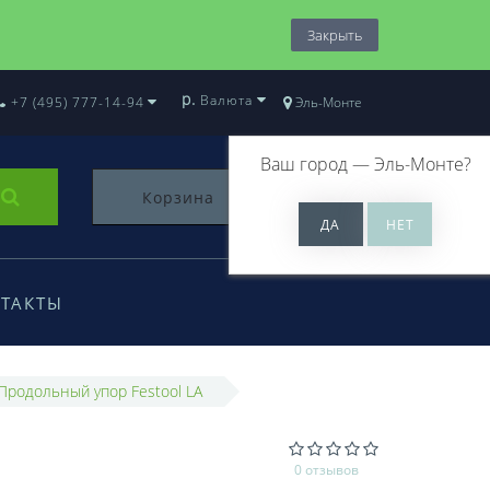
Закрыть
р.
Валюта
+7 (495) 777-14-94
Эль-Монте
Ваш город —
Эль-Монте
?
Корзина
0
ТАКТЫ
Продольный упор Festool LA
0 отзывов