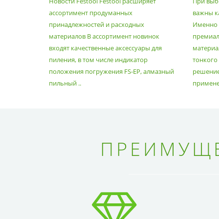
Новости Festool Festool расширяет
При выб
ПРИНАДЛЕЖНОСТЕЙ И
ассортимент продуманных
важны к
РАСХОДНЫХ МАТЕРИАЛОВ
принадлежностей и расходных
Именно э
материалов В ассортимент новинок
премиа
входят качественные аксессуары для
материал
пиления, в том числе индикатор
тонкого
положения погружения FS-EP, алмазный
решение
пильный ..
применен
ПРЕИМУЩЕ