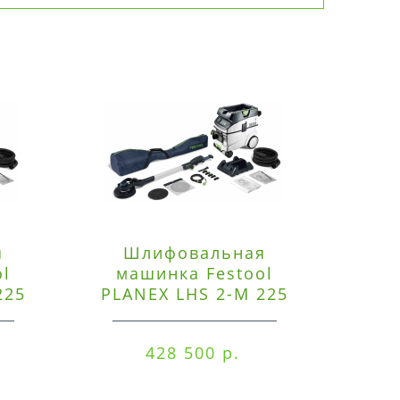
я
Шлифовальная
Э
ol
машинка Festool
225
PLANEX LHS 2-M 225
ред
EQ/CTM 36-Set
RO
428 500 р.