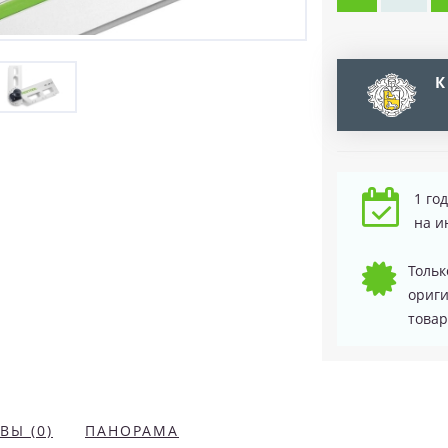
К
1 го
на и
Тольк
ориг
товар
ВЫ (0)
ПАНОРАМА