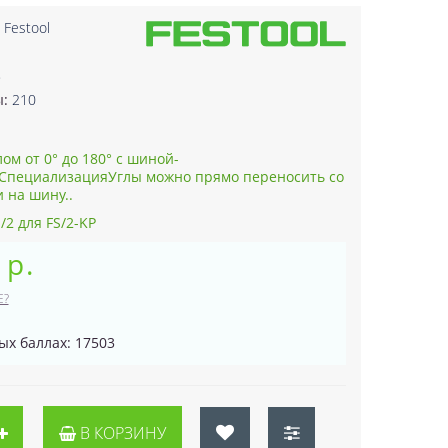
:
Festool
8
ы:
210
лом от 0° до 180° с шиной-
пециализацияУглы можно прямо переносить со
 на шину..
/2 для FS/2-KP
 р.
Е?
ых баллах: 17503
В КОРЗИНУ