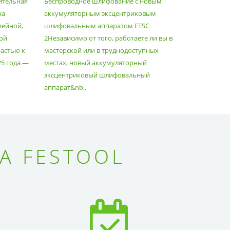
ительная
Беспроводное шлифование с новым
Festool уж
АППАРАТОМ ETSC2
на
аккумуляторным эксцентриковым
пылесосам
мейной,
шлифовальным аппаратом ETSC
Немецкий 
ой
2Независимо от того, работаете ли вы в
множество
астью к
мастерской или в труднодоступных
нужд, поз
25 года —
местах, новый аккумуляторный
спланиров
эксцентриковый шлифовальный
идеально 
аппарат&nb..
Благода..
А FESTOOL