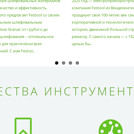
оре шлифовальных материалов
2025 год — электроприборостро
ачество и эффективность.
компания Festool из Венделинге
то предлагает Festool со своим
празднует своё 100-летие: век се
льным шлифовальным
корпоративной и технологическ
ом Granat: от грубого до
истории, движимой большой стр
 шлифования – оптимальное
ремеслу. С самого начала — с 19
 для практически всех
целью бы..
ий. С мая Festoo..
СТВА ИНСТРУМЕНТ