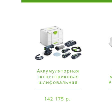
Аккумуляторная
эксцентриковая
шлифовальная
P
машинка Festool ETSC
125 3,0 I-Set
142 175 р.