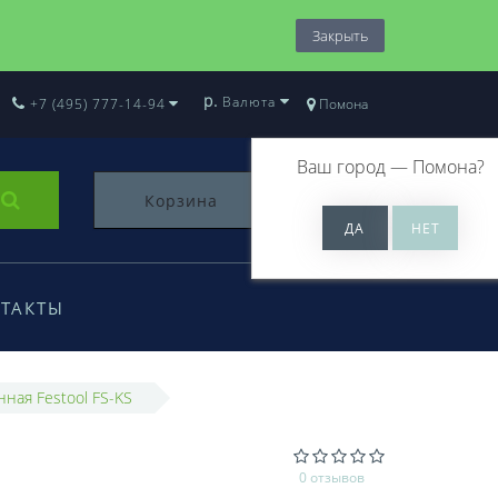
Закрыть
р.
Валюта
+7 (495) 777-14-94
Помона
Ваш город —
Помона
?
Корзина
0
ТАКТЫ
ная Festool FS-KS
0 отзывов