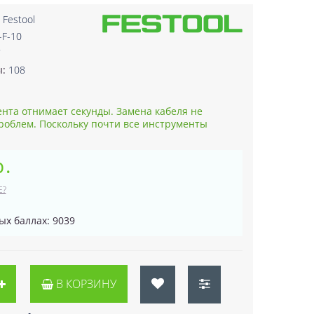
:
Festool
-F-10
7
ы:
108
нта отнимает секунды. Замена кабеля не
роблем. Поскольку почти все инструменты
р.
Е?
ых баллах: 9039
В КОРЗИНУ