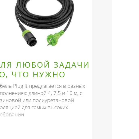
ДЛЯ ЛЮБОЙ ЗАДАЧИ
О, ЧТО НУЖНО
бель Plug it предлагается в разных
полнениях: длиной 4, 7,5 и 10 м, с
зиновой или полиуретановой
оляцией для самых высоких
ебований.