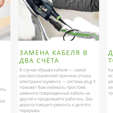
ЗАМЕНА КАБЕЛЯ В
ДВА СЧЁТА
Т
В случае обрыва кабеля — самой
Ка
распространённой причины отказа
ис
электроинструмента — система plug it
ре
,
поможет Вам избежать простоев:
из
ить
замените повреждённый кабель на
тр
к
другой и продолжайте работать. Без
ска
дорогостоящего ремонта и долгого
перерыва.