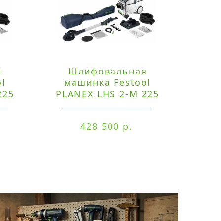
я
Шлифовальная
Э
ol
машинка Festool
225
PLANEX LHS 2-M 225
ред
EQ/CTM 36-Set
RO
428 500 р.