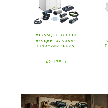
Аккумуляторная
эксцентриковая
шлифовальная
P
машинка Festool ETSC
125 3,0 I-Set
142 175 р.