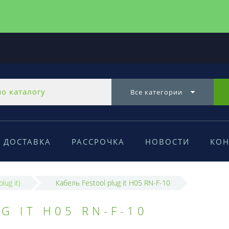
Все категории
ДОСТАВКА
РАССРОЧКА
НОВОСТИ
КОН
lug it)
Кабель Festool plug it H05 RN-F-10
G IT H05 RN-F-10