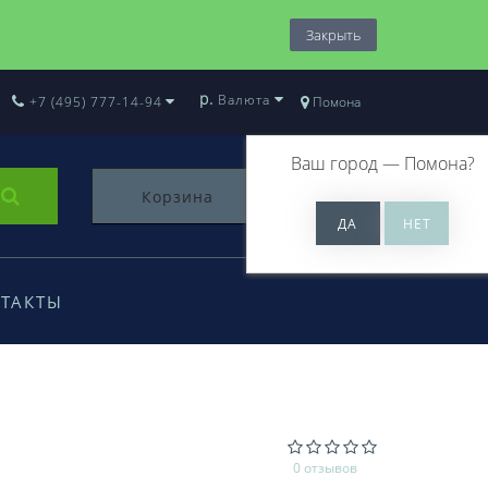
Закрыть
р.
Валюта
+7 (495) 777-14-94
Помона
Ваш город —
Помона
?
Корзина
0
ТАКТЫ
0 отзывов