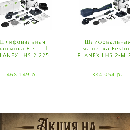
Шлифовальная
Шлифовальна
машинка Festool
машинка Festo
LANEX LHS 2 225
PLANEX LHS 2-M 
EQI/CTM 36-Set
EQ/CTL 36-Set
468 149 р.
384 054 р.