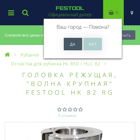
0
Официальный дилер
Ваш город —
Помона
?
Снизили все цены на 20%, успей купить!
Закрыть
Рубанки
Оснастка для рубанков
Оснастка для рубанка HL 850 / HLC 82
ГОЛОВКА РЕЖУЩАЯ,
"ВОЛНА КРУПНАЯ"
FESTOOL HK 82 RG
0 отзывов