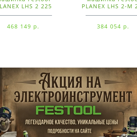
LANEX LHS 2 225
PLANEX LHS 2-M 
EQI/CTM 36-Set
EQ/CTL 36-Set
468 149 р.
384 054 р.