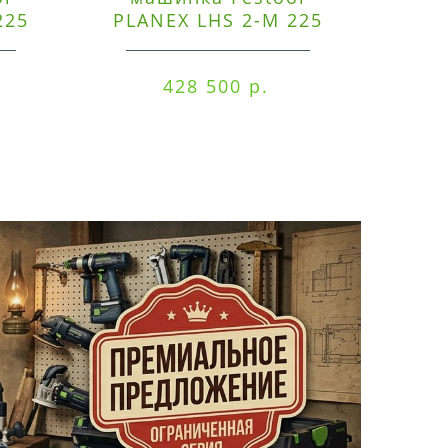
225
PLANEX LHS 2-M 225
ред
EQ/CTM 36-Set
RO
428 500 р.