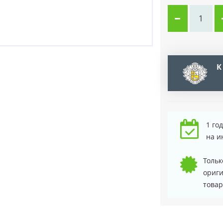
К
1 го
на и
Тольк
ориг
товар