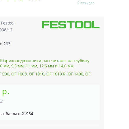
0 отзывов
:
Festool
D38/12
5
ы:
263
Шарикоподшипники рассчитаны на глубину
 мм, 9,5 мм, 11 мм, 12,6 мм и 14,6 мм..
900, OF 1000, OF 1010, OF 1010 R, OF 1400, OF
 р.
Е?
ых баллах: 21954