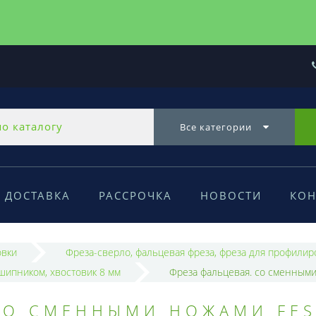
Все категории
ДОСТАВКА
РАССРОЧКА
НОВОСТИ
КОН
овки
Фреза-сверло, фальцевая фреза, фреза для профилир
шипником, хвостовик 8 мм
Фреза фальцевая. со сменными
 СО СМЕННЫМИ НОЖАМИ FE