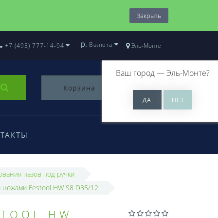
Закрыть
р.
Валюта
+7 (495) 777-14-94
Эль-Монте
Ваш город —
Эль-Монте
?
Корзина
0
ТАКТЫ
ования пазов под ручки
 ножами Festool HW S8 D35/12
STOOL HW