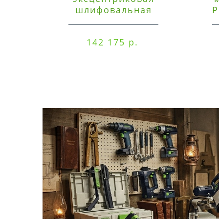
шлифовальная
P
машинка Festool ETSC
125 3,0 I-Set
142 175 р.