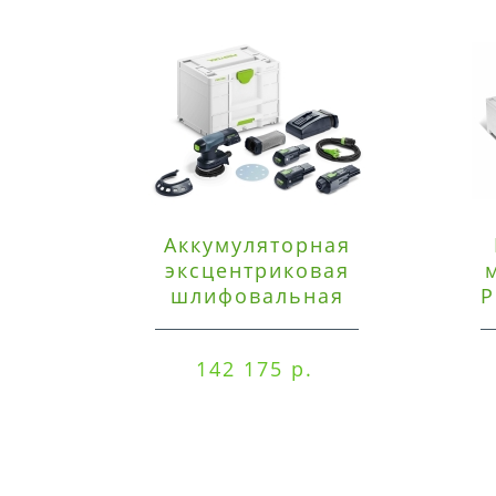
Аккумуляторная
эксцентриковая
шлифовальная
P
машинка Festool ETSC
125 3,0 I-Set
142 175 р.