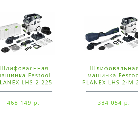
Шлифовальная
Шлифовальна
машинка Festool
машинка Festo
LANEX LHS 2 225
PLANEX LHS 2-M 
EQI/CTM 36-Set
EQ/CTL 36-Set
468 149 р.
384 054 р.