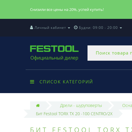
Снизили все цены на 20%, успей купить!
Личный кабинет
Будни: 09:00 - 20:00
Официальный дилер
СПИСОК КАТЕГОРИЙ
Дрели - шуруповерты
Осна
Бит Festool TORX TX 20 -100 CENTRO/2X
БИТ FESTOOL TORX T