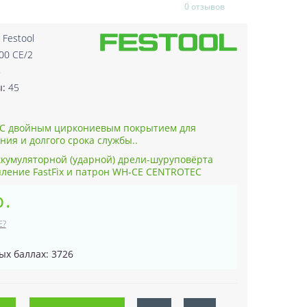
0 отзывов
:
Festool
00 CE/2
8
ы:
45
С двойным циркониевым покрытием для
ия и долгого срока службы..
ккумуляторной (ударной) дрели-шуруповёрта
епление FastFix и патрон WH-CE CENTROTEC
р.
Е?
ых баллах: 3726