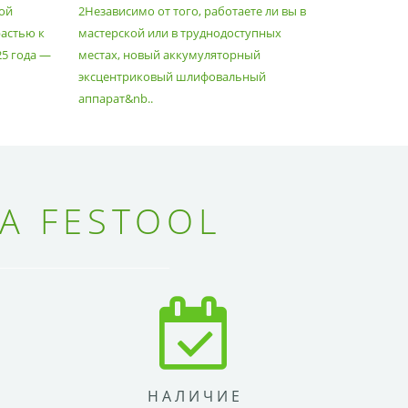
ой
2Независимо от того, работаете ли вы в
множество
астью к
мастерской или в труднодоступных
нужд, поз
25 года —
местах, новый аккумуляторный
спланиров
эксцентриковый шлифовальный
идеально 
аппарат&nb..
Благода..
А FESTOOL
НАЛИЧИЕ