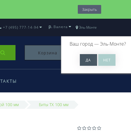
Закрыть
р.
Валюта
+7 (495) 777-14-94
Эль-Монте
Ваш город —
Эль-Монте
?
Корзина
0
ТАКТЫ
ой 100 мм
Биты TX 100 мм