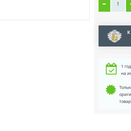
К
1 го
на и
Тольк
ориг
товар