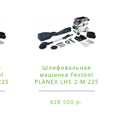
я
Шлифовальная
Э
ol
машинка Festool
225
PLANEX LHS 2-M 225
ред
EQ/CTM 36-Set
RO
428 500 р.