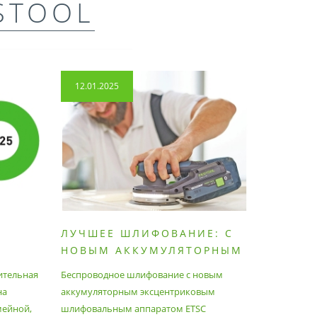
STOOL
12.01.2025
14.04.2
ЛУЧШЕЕ ШЛИФОВАНИЕ: С
КАК П
НОВЫМ АККУМУЛЯТОРНЫМ
ПЫЛЕС
ШЛИФОВАЛЬНЫМ
МАКСИ
ительная
Беспроводное шлифование с новым
Festool уж
АППАРАТОМ ETSC2
на
аккумуляторным эксцентриковым
пылесосам
мейной,
шлифовальным аппаратом ETSC
Немецкий 