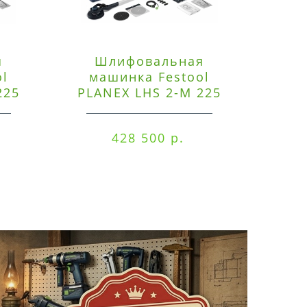
я
Шлифовальная
Э
ol
машинка Festool
225
PLANEX LHS 2-M 225
ред
EQ/CTM 36-Set
RO
428 500 р.