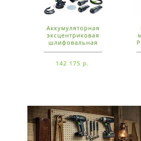
Аккумуляторная
эксцентриковая
шлифовальная
P
машинка Festool ETSC
125 3,0 I-Set
142 175 р.