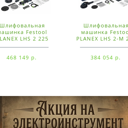
Шлифовальная
Шлифовальна
машинка Festool
машинка Festo
LANEX LHS 2 225
PLANEX LHS 2-M 
EQI/CTM 36-Set
EQ/CTL 36-Set
468 149 р.
384 054 р.