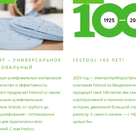
AT – УНИВЕРСАЛЬНОЕ
FESTOOL 100 ЛЕТ!
ФОВАЛЬНЫЙ
РИАЛ
оре шлифовальных материалов
2025 год — электроприборостро
ачество и эффективность.
компания Festool из Венделинге
то предлагает Festool со своим
празднует своё 100-летие: век се
льным шлифовальным
корпоративной и технологическ
ом Granat: от грубого до
истории, движимой большой стр
 шлифования – оптимальное
ремеслу. С самого начала — с 19
 для практически всех
целью бы..
ий. С мая Festoo..