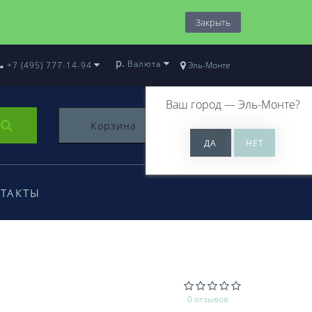
Закрыть
р.
Валюта
+7 (495) 777-14-94
Эль-Монте
Ваш город —
Эль-Монте
?
Корзина
0
ТАКТЫ
0 отзывов