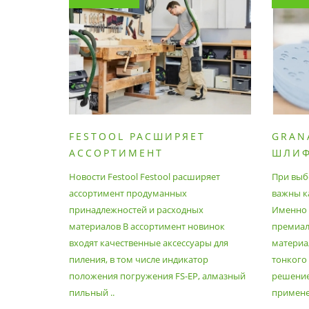
FESTOOL РАСШИРЯЕТ
GRAN
АССОРТИМЕНТ
ШЛИ
ПРОДУМАННЫХ
МАТЕ
Новости Festool Festool расширяет
При выб
ПРИНАДЛЕЖНОСТЕЙ И
ассортимент продуманных
важны к
РАСХОДНЫХ МАТЕРИАЛОВ
принадлежностей и расходных
Именно э
материалов В ассортимент новинок
премиа
входят качественные аксессуары для
материал
пиления, в том числе индикатор
тонкого
положения погружения FS-EP, алмазный
решение
пильный ..
применен