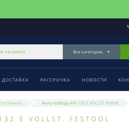
Все категории
ДОСТАВКА
РАССРОЧКА
НОВОСТИ
КОН
сти (Разное)
Жила провода AXP-132 E VOLLST. Festool
32 E VOLLST. FESTOOL