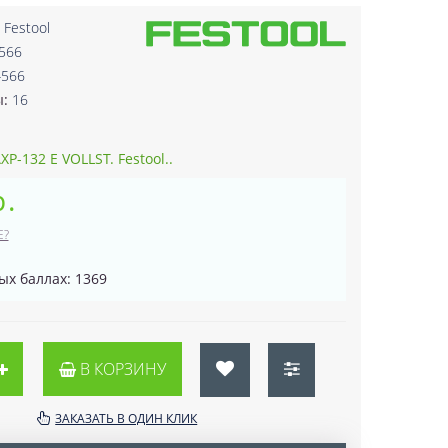
:
Festool
566
4566
ы:
16
P-132 E VOLLST. Festool..
р.
Е?
ых баллах: 1369
В КОРЗИНУ
ЗАКАЗАТЬ В ОДИН КЛИК