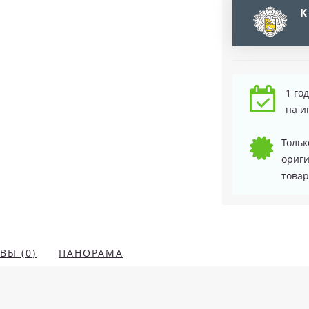
К
1 го
на и
Тольк
ориг
товар
ВЫ (0)
ПАНОРАМА