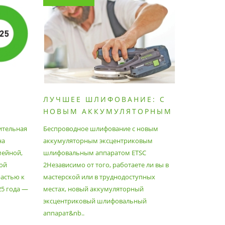
ЛУЧШЕЕ ШЛИФОВАНИЕ: С
КАК П
НОВЫМ АККУМУЛЯТОРНЫМ
ПЫЛЕС
ШЛИФОВАЛЬНЫМ
МАКСИ
ительная
Беспроводное шлифование с новым
Festool уж
АППАРАТОМ ETSC2
на
аккумуляторным эксцентриковым
пылесосам
мейной,
шлифовальным аппаратом ETSC
Немецкий 
ой
2Независимо от того, работаете ли вы в
множество
астью к
мастерской или в труднодоступных
нужд, поз
25 года —
местах, новый аккумуляторный
спланиров
эксцентриковый шлифовальный
идеально 
аппарат&nb..
Благода..