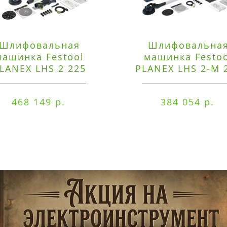
Шлифовальная
Шлифовальна
машинка Festool
машинка Festo
LANEX LHS 2 225
PLANEX LHS 2-M 
EQI/CTM 36-Set
EQ/CTL 36-Set
468 149 р.
384 054 р.