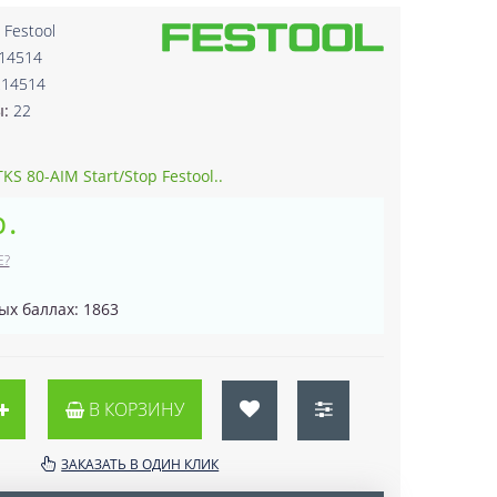
:
Festool
214514
214514
ы:
22
S 80-AIM Start/Stop Festool..
р.
Е?
ых баллах: 1863
В КОРЗИНУ
ЗАКАЗАТЬ В ОДИН КЛИК