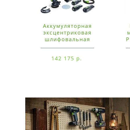
Аккумуляторная
эксцентриковая
шлифовальная
P
машинка Festool ETSC
125 3,0 I-Set
142 175 р.