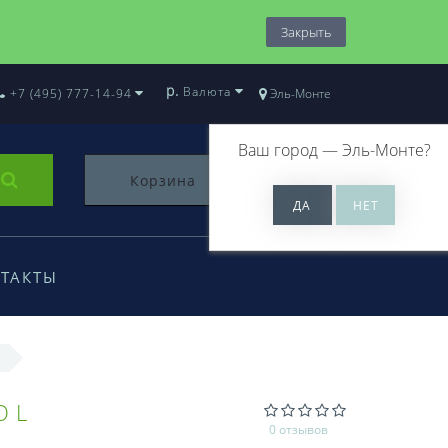
Закрыть
р.
Валюта
+7 (495) 777-14-94
Эль-Монте
Ваш город —
Эль-Монте
?
Корзина
0
ТАКТЫ
OL
0 отзывов