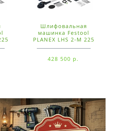
я
Шлифовальная
Э
ol
машинка Festool
225
PLANEX LHS 2-M 225
ред
EQ/CTM 36-Set
RO
428 500 р.