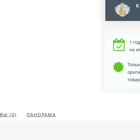
К
1 го
на и
Тольк
ориг
товар
ВЫ (0)
ПАНОРАМА