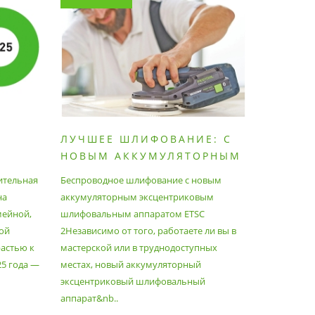
ЛУЧШЕЕ ШЛИФОВАНИЕ: С
КАК П
НОВЫМ АККУМУЛЯТОРНЫМ
ПЫЛЕС
ШЛИФОВАЛЬНЫМ
МАКСИ
ительная
Беспроводное шлифование с новым
Festool уж
АППАРАТОМ ETSC2
на
аккумуляторным эксцентриковым
пылесосам
мейной,
шлифовальным аппаратом ETSC
Немецкий 
ой
2Независимо от того, работаете ли вы в
множество
астью к
мастерской или в труднодоступных
нужд, поз
25 года —
местах, новый аккумуляторный
спланиров
эксцентриковый шлифовальный
идеально 
аппарат&nb..
Благода..