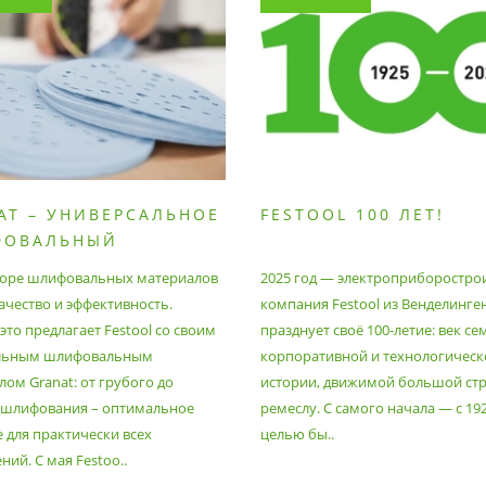
AT – УНИВЕРСАЛЬНОЕ
FESTOOL 100 ЛЕТ!
ФОВАЛЬНЫЙ
РИАЛ
оре шлифовальных материалов
2025 год — электроприборостро
ачество и эффективность.
компания Festool из Венделинге
то предлагает Festool со своим
празднует своё 100-летие: век се
льным шлифовальным
корпоративной и технологическ
ом Granat: от грубого до
истории, движимой большой стр
 шлифования – оптимальное
ремеслу. С самого начала — с 19
 для практически всех
целью бы..
ий. С мая Festoo..