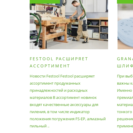
FESTOOL РАСШИРЯЕТ
GRAN
АССОРТИМЕНТ
ШЛИ
ПРОДУМАННЫХ
МАТЕ
Новости Festool Festool расширяет
При выб
ПРИНАДЛЕЖНОСТЕЙ И
ассортимент продуманных
важны к
РАСХОДНЫХ МАТЕРИАЛОВ
принадлежностей и расходных
Именно э
материалов В ассортимент новинок
премиа
входят качественные аксессуары для
материал
пиления, в том числе индикатор
тонкого
положения погружения FS-EP, алмазный
решение
пильный ..
применен