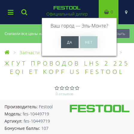
0
Официальный дилер
Ваш город —
Эль-Монте
?
Снизили все цены на 20%, успей купить!
Закрыть
Запчасти Festool
Все запчасти (Разное)
ЖГУТ ПРОВОДОВ LHS 2 225
EQI ET KOPF US FESTOOL
0 отзывов
Производитель:
Festool
Модель:
fes-10449719
Артикул:
fes-10449719
Бонусные баллы:
107