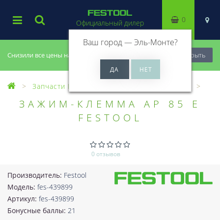
0
Официальный дилер
Ваш город —
Эль-Монте
?
Снизили все цены на 20%, успей купить!
Закрыть
Запчасти Festool
Все запчасти (Разное)
ЗАЖИМ-КЛЕММА AP 85 E
FESTOOL
0 отзывов
Производитель:
Festool
Модель:
fes-439899
Артикул:
fes-439899
Бонусные баллы:
21