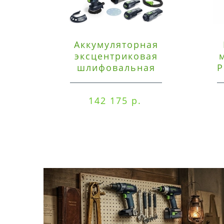
Аккумуляторная
эксцентриковая
шлифовальная
P
машинка Festool ETSC
125 3,0 I-Set
142 175 р.