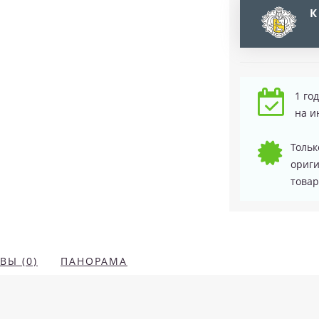
К
1 го
на и
Тольк
ориг
товар
ВЫ (0)
ПАНОРАМА