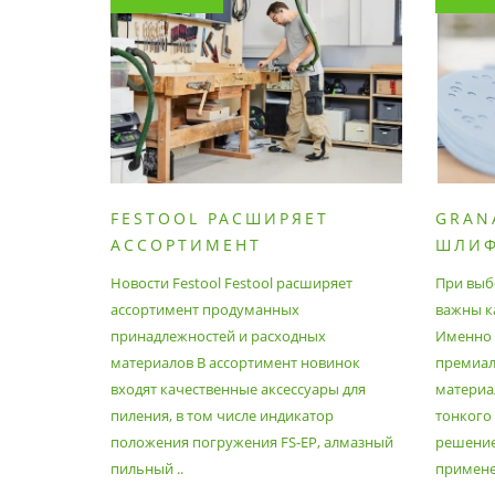
FESTOOL РАСШИРЯЕТ
GRAN
АССОРТИМЕНТ
ШЛИ
ПРОДУМАННЫХ
МАТЕ
Новости Festool Festool расширяет
При выб
ПРИНАДЛЕЖНОСТЕЙ И
ассортимент продуманных
важны к
РАСХОДНЫХ МАТЕРИАЛОВ
принадлежностей и расходных
Именно э
материалов В ассортимент новинок
премиа
входят качественные аксессуары для
материал
пиления, в том числе индикатор
тонкого
положения погружения FS-EP, алмазный
решение
пильный ..
применен