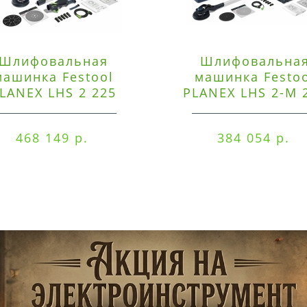
Шлифовальная
Шлифовальна
машинка Festool
машинка Festo
LANEX LHS 2 225
PLANEX LHS 2-M 
EQI/CTM 36-Set
EQ/CTL 36-Set
468 149 р.
384 054 р.