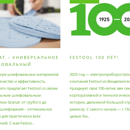
AT – УНИВЕРСАЛЬНОЕ
FESTOOL 100 ЛЕТ!
ФОВАЛЬНЫЙ
РИАЛ
оре шлифовальных материалов
2025 год — электроприборостро
ачество и эффективность.
компания Festool из Венделинге
то предлагает Festool со своим
празднует своё 100-летие: век се
льным шлифовальным
корпоративной и технологическ
ом Granat: от грубого до
истории, движимой большой стр
 шлифования – оптимальное
ремеслу. С самого начала — с 19
 для практически всех
целью бы..
ий. С мая Festoo..