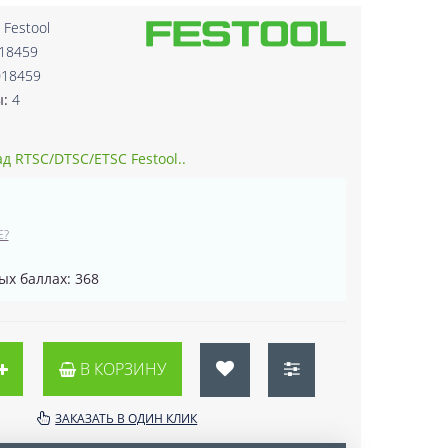
:
Festool
018459
018459
ы:
4
 RTSC/DTSC/ETSC Festool..
Е?
ых баллах: 368
В КОРЗИНУ
ЗАКАЗАТЬ В ОДИН КЛИК