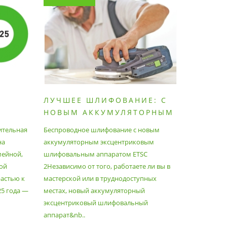
ЛУЧШЕЕ ШЛИФОВАНИЕ: С
КАК П
НОВЫМ АККУМУЛЯТОРНЫМ
ПЫЛЕС
ШЛИФОВАЛЬНЫМ
МАКСИ
ительная
Беспроводное шлифование с новым
Festool уж
АППАРАТОМ ETSC2
на
аккумуляторным эксцентриковым
пылесосам
мейной,
шлифовальным аппаратом ETSC
Немецкий 
ой
2Независимо от того, работаете ли вы в
множество
астью к
мастерской или в труднодоступных
нужд, поз
25 года —
местах, новый аккумуляторный
спланиров
эксцентриковый шлифовальный
идеально 
аппарат&nb..
Благода..