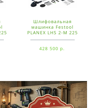
я
Шлифовальная
Э
ol
машинка Festool
225
PLANEX LHS 2-M 225
ред
EQ/CTM 36-Set
RO
428 500 р.