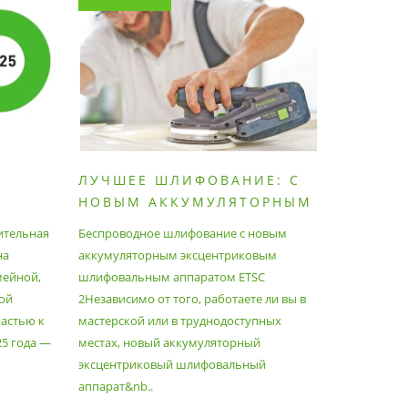
ЛУЧШЕЕ ШЛИФОВАНИЕ: С
КАК П
НОВЫМ АККУМУЛЯТОРНЫМ
ПЫЛЕС
ШЛИФОВАЛЬНЫМ
МАКСИ
ительная
Беспроводное шлифование с новым
Festool уж
АППАРАТОМ ETSC2
на
аккумуляторным эксцентриковым
пылесосам
мейной,
шлифовальным аппаратом ETSC
Немецкий 
ой
2Независимо от того, работаете ли вы в
множество
астью к
мастерской или в труднодоступных
нужд, поз
25 года —
местах, новый аккумуляторный
спланиров
эксцентриковый шлифовальный
идеально 
аппарат&nb..
Благода..