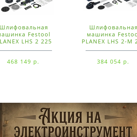
Шлифовальная
Шлифовальна
машинка Festool
машинка Festo
LANEX LHS 2 225
PLANEX LHS 2-M 
EQI/CTM 36-Set
EQ/CTL 36-Set
468 149 р.
384 054 р.