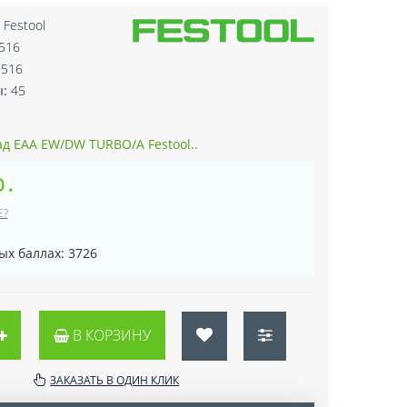
:
Festool
516
5516
ы:
45
д EAA EW/DW TURBO/A Festool..
р.
Е?
ых баллах: 3726
В КОРЗИНУ
ЗАКАЗАТЬ В ОДИН КЛИК