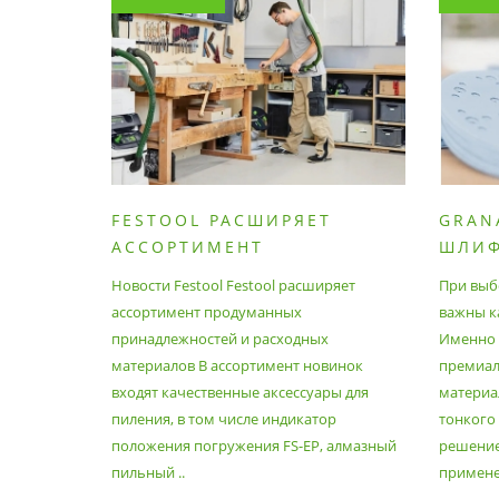
FESTOOL РАСШИРЯЕТ
GRAN
АССОРТИМЕНТ
ШЛИ
ПРОДУМАННЫХ
МАТЕ
Новости Festool Festool расширяет
При выб
ПРИНАДЛЕЖНОСТЕЙ И
ассортимент продуманных
важны к
РАСХОДНЫХ МАТЕРИАЛОВ
принадлежностей и расходных
Именно э
материалов В ассортимент новинок
премиа
входят качественные аксессуары для
материал
пиления, в том числе индикатор
тонкого
положения погружения FS-EP, алмазный
решение
пильный ..
применен