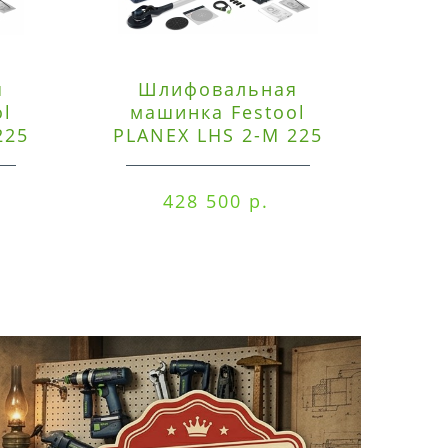
я
Шлифовальная
Э
ol
машинка Festool
225
PLANEX LHS 2-M 225
ред
EQ/CTM 36-Set
RO
428 500 р.