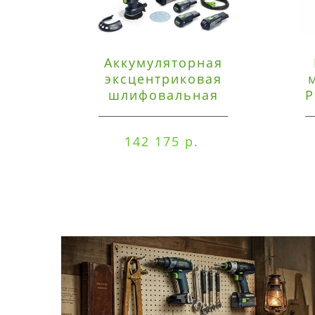
Аккумуляторная
эксцентриковая
шлифовальная
P
машинка Festool ETSC
125 3,0 I-Set
142 175 р.