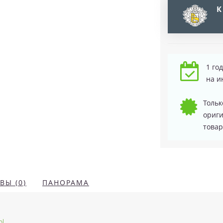
К
1 го
на и
Тольк
ориг
товар
ВЫ (0)
ПАНОРАМА
ol