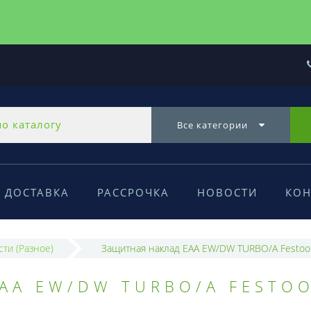
Все категории
ДОСТАВКА
РАССРОЧКА
НОВОСТИ
КОН
сти (Разное)
Защитная наклад EAA EW/DW TURBO/A Festoo
AA EW/DW TURBO/A FESTO