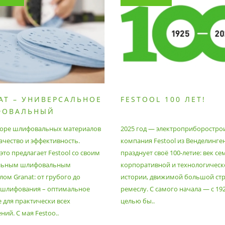
AT – УНИВЕРСАЛЬНОЕ
FESTOOL 100 ЛЕТ!
ФОВАЛЬНЫЙ
РИАЛ
оре шлифовальных материалов
2025 год — электроприборостро
ачество и эффективность.
компания Festool из Венделинге
то предлагает Festool со своим
празднует своё 100-летие: век се
льным шлифовальным
корпоративной и технологическ
ом Granat: от грубого до
истории, движимой большой стр
 шлифования – оптимальное
ремеслу. С самого начала — с 19
 для практически всех
целью бы..
ий. С мая Festoo..