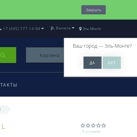
Закрыть
р.
Валюта
+7 (495) 777-14-94
Эль-Монте
Ваш город —
Эль-Монте
?
Корзина
0
ТАКТЫ
l
OL
0 отзывов