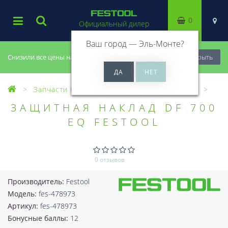
0
Официальный дилер
Ваш город —
Эль-Монте
?
Снизили все цены на 20%, успей купить!
Закрыть
Запчасти Festool
Все запчасти (Разное)
ЗАЩИТНАЯ НАКЛАД DF 700
EQ FESTOOL
0 отзывов
Производитель:
Festool
Модель:
fes-478973
Артикул:
fes-478973
Бонусные баллы:
12