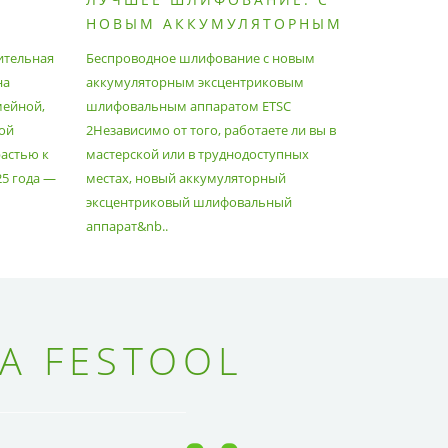
НОВЫМ АККУМУЛЯТОРНЫМ
ПЫЛЕС
ШЛИФОВАЛЬНЫМ
МАКСИ
ительная
Беспроводное шлифование с новым
Festool уж
АППАРАТОМ ETSC2
на
аккумуляторным эксцентриковым
пылесосам
мейной,
шлифовальным аппаратом ETSC
Немецкий 
ой
2Независимо от того, работаете ли вы в
множество
астью к
мастерской или в труднодоступных
нужд, поз
25 года —
местах, новый аккумуляторный
спланиров
эксцентриковый шлифовальный
идеально 
аппарат&nb..
Благода..
А FESTOOL