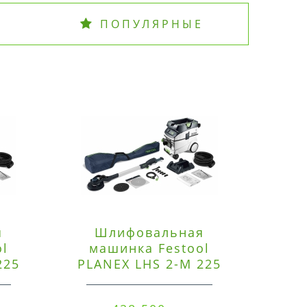
ПОПУЛЯРНЫЕ
я
Шлифовальная
Э
ol
машинка Festool
225
PLANEX LHS 2-M 225
ред
EQ/CTM 36-Set
RO