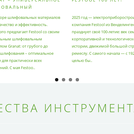
ФОВАЛЬНЫЙ
РИАЛ
оре шлифовальных материалов
2025 год — электроприборостро
ачество и эффективность.
компания Festool из Венделинге
то предлагает Festool со своим
празднует своё 100-летие: век се
льным шлифовальным
корпоративной и технологическ
ом Granat: от грубого до
истории, движимой большой стр
 шлифования – оптимальное
ремеслу. С самого начала — с 19
 для практически всех
целью бы..
ий. С мая Festoo..
СТВА ИНСТРУМЕНТ