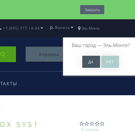
Закрыть
р.
Валюта
+7 (495) 777-14-94
Эль-Монте
Ваш город —
Эль-Монте
?
Корзина
0
ТАКТЫ
OX SYS1
0 отзывов