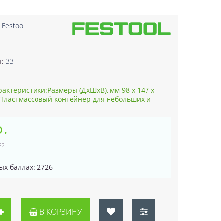
:
Festool
1
ы:
33
рактеристики:Размеры (ДxШxВ), мм 98 x 147 x
Пластмассовый контейнер для небольших и
р.
Е?
ых баллах: 2726
В КОРЗИНУ