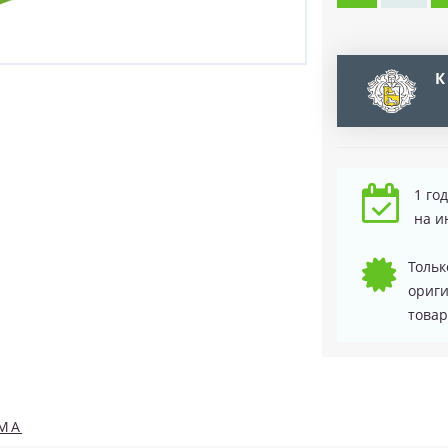
К
1 го
на и
Тольк
ориг
товар
МА