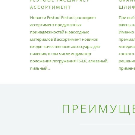
АССОРТИМЕНТ
ШЛИ
ПРОДУМАННЫХ
МАТЕ
Новости Festool Festool расширяет
При выб
ПРИНАДЛЕЖНОСТЕЙ И
ассортимент продуманных
важны к
РАСХОДНЫХ МАТЕРИАЛОВ
принадлежностей и расходных
Именно э
материалов В ассортимент новинок
премиа
входят качественные аксессуары для
материал
пиления, в том числе индикатор
тонкого
положения погружения FS-EP, алмазный
решение
пильный ..
применен
ПРЕИМУЩЕ