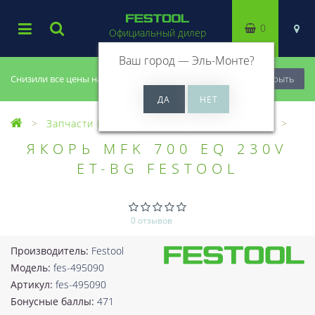
0
Официальный дилер
Ваш город —
Эль-Монте
?
Снизили все цены на 20%, успей купить!
Закрыть
Запчасти Festool
Все запчасти (Разное)
ЯКОРЬ MFK 700 EQ 230V
ET-BG FESTOOL
0 отзывов
Производитель:
Festool
Модель:
fes-495090
Артикул:
fes-495090
Бонусные баллы:
471