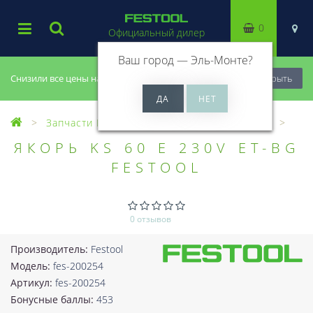
0
Официальный дилер
Ваш город —
Эль-Монте
?
Снизили все цены на 20%, успей купить!
Закрыть
Запчасти Festool
Все запчасти (Разное)
ЯКОРЬ KS 60 E 230V ET-BG
FESTOOL
0 отзывов
Производитель:
Festool
Модель:
fes-200254
Артикул:
fes-200254
Бонусные баллы:
453