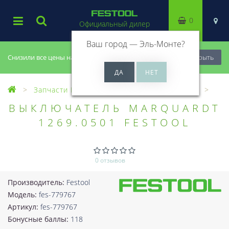
0
Официальный дилер
Ваш город —
Эль-Монте
?
Снизили все цены на 20%, успей купить!
Закрыть
Запчасти Festool
Все запчасти (Разное)
ВЫКЛЮЧАТЕЛЬ MARQUARDT
1269.0501 FESTOOL
0 отзывов
Производитель:
Festool
Модель:
fes-779767
Артикул:
fes-779767
Бонусные баллы:
118