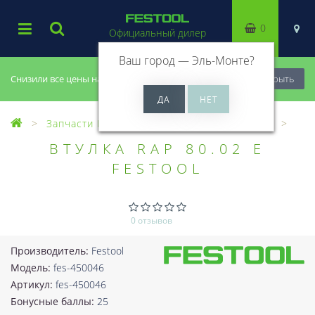
0
Официальный дилер
Ваш город —
Эль-Монте
?
Снизили все цены на 20%, успей купить!
Закрыть
Запчасти Festool
Все запчасти (Разное)
ВТУЛКА RAP 80.02 E
FESTOOL
0 отзывов
Производитель:
Festool
Модель:
fes-450046
Артикул:
fes-450046
Бонусные баллы:
25