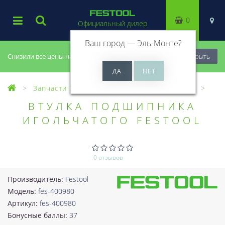
0
Официальный дилер
Ваш город —
Эль-Монте
?
Снизили все цены на 20%, успей купить!
Закрыть
Запчасти Festool
Все запчасти (Разное)
ВТУЛКА ПОДШИПНИКА
ИГОЛЬЧАТОГО FESTOOL
0 отзывов
Производитель:
Festool
Модель:
fes-400980
Артикул:
fes-400980
Бонусные баллы:
37