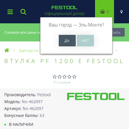
0
Официальный дилер
Ваш город —
Эль-Монте
?
Снизили все цены на 20%, успей купить!
Закрыть
Запчасти Festool
Все запчасти (Разное)
ВТУЛКА PF 1200 E FESTOOL
0 отзывов
Производитель:
Festool
Модель:
fes-462097
Артикул:
fes-462097
Бонусные баллы:
63
В НАЛИЧИИ