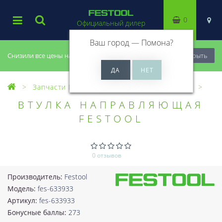
0
Официальный дилер
Ваш город —
Помона
?
Снизили все цены на 20%, успей купить!
Закрыть
Запчасти Festool
Все запчасти (Разное)
ВТУЛКА НАПРАВЛЯЮЩАЯ
FESTOOL
0 отзывов
Производитель:
Festool
Модель:
fes-633933
Артикул:
fes-633933
Бонусные баллы:
273