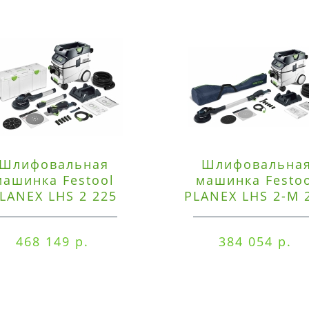
Шлифовальная
Шлифовальна
машинка Festool
машинка Festo
LANEX LHS 2 225
PLANEX LHS 2-M 
EQI/CTM 36-Set
EQ/CTL 36-Set
468 149 р.
384 054 р.