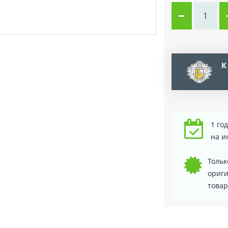
К
1 го
на и
Тольк
ориг
товар