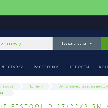
Все категории
ДОСТАВКА
РАССРОЧКА
НОВОСТИ
КОН
ылесосов
Шланги
Антистатический всасывающи
Q/CT
 FESTOOL D 27/22X3.5M-