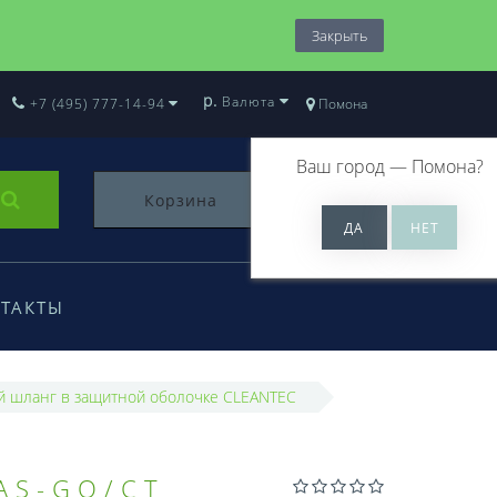
Закрыть
р.
Валюта
+7 (495) 777-14-94
Помона
Ваш город —
Помона
?
Корзина
0
ТАКТЫ
й шланг в защитной оболочке CLEANTEC
AS-GQ/CT