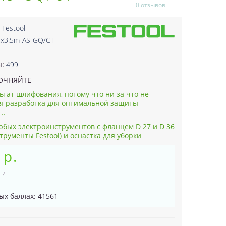
0 отзывов
:
Festool
2x3.5m-AS-GQ/CT
1
ы:
499
ОЧНЯЙТЕ
ьтат шлифования, потому что ни за что не
я разработка для оптимальной защиты
..
юбых электроинструментов с фланцем D 27 и D 36
трументы Festool) и оснастка для уборки
 р.
Е?
ых баллах: 41561