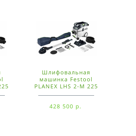
я
Шлифовальная
Э
ol
машинка Festool
225
PLANEX LHS 2-M 225
ред
EQ/CTM 36-Set
RO
428 500 р.