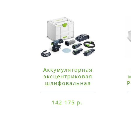
Аккумуляторная
эксцентриковая
шлифовальная
P
машинка Festool ETSC
125 3,0 I-Set
142 175 р.