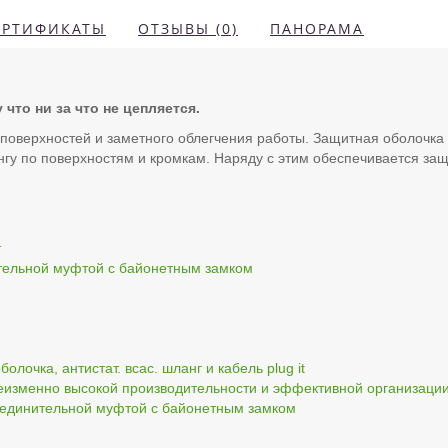
ЕРТИФИКАТЫ
ОТЗЫВЫ (0)
ПАНОРАМА
что ни за что не цепляется.
поверхностей и заметного облегчения работы. Защитная оболочка
ангу по поверхностям и кромкам. Наряду с этим обеспечивается за
т
тельной муфтой с байонетным замком
олочка, антистат. всас. шланг и кабель plug it
неизменно высокой производительности и эффективной организаци
оединительной муфтой с байонетным замком