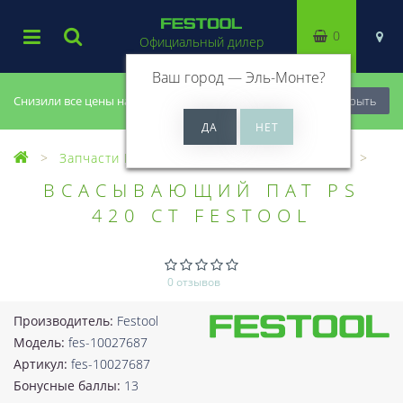
0
Официальный дилер
Ваш город —
Эль-Монте
?
Снизили все цены на 20%, успей купить!
Закрыть
Запчасти Festool
Все запчасти (Разное)
ВСАСЫВАЮЩИЙ ПАТ PS
420 CT FESTOOL
0 отзывов
Производитель:
Festool
Модель:
fes-10027687
Артикул:
fes-10027687
Бонусные баллы:
13