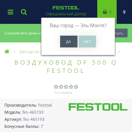
0
Официальный дилер
Ваш город —
Эль-Монте
?
Снизили все цены на 20%, успей купить!
Закрыть
Запчасти Festool
Все запчасти (Разное)
ВОЗДУХОВОД DF 500 Q
FESTOOL
0 отзывов
Производитель:
Festool
Модель:
fes-465193
Артикул:
fes-465193
Бонусные баллы:
7