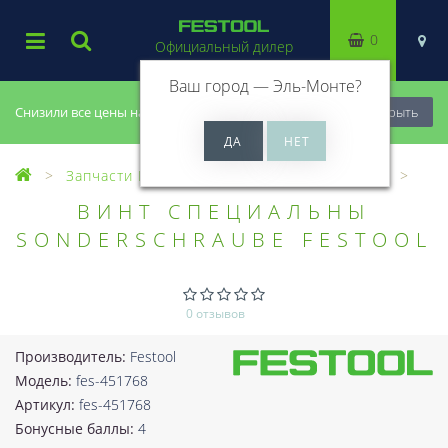
0
Официальный дилер
Ваш город —
Эль-Монте
?
Снизили все цены на 20%, успей купить!
Закрыть
Запчасти Festool
Все запчасти (Разное)
ВИНТ СПЕЦИАЛЬНЫ
SONDERSCHRAUBE FESTOOL
0 отзывов
Производитель:
Festool
Модель:
fes-451768
Артикул:
fes-451768
Бонусные баллы:
4