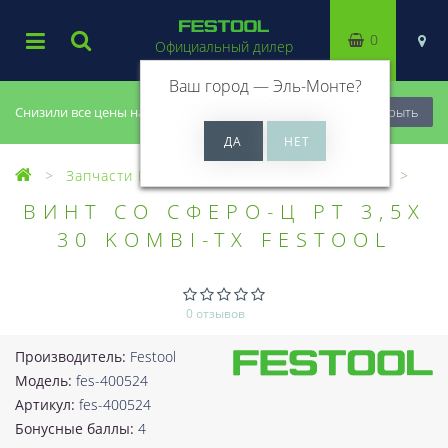
0
Официальный дилер
Ваш город —
Эль-Монте
?
Снизили все цены на 20%, успей купить!
Закрыть
Запчасти Festool
Все запчасти (Разное)
ВИНТ СО СФЕРО-Ц PT 3,5X
30 KOMBI-TX FESTOOL
0 отзывов
Производитель:
Festool
Модель:
fes-400524
Артикул:
fes-400524
Бонусные баллы:
4