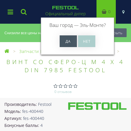
0
Официальный дилер
Ваш город —
Эль-Монте
?
Снизили все цены на 20%, успей купить!
Закрыть
Запчасти Festool
Все запчасти (Разное)
ВИНТ СО СФЕРО-Ц M 4 X 4
DIN 7985 FESTOOL
0 отзывов
Производитель:
Festool
Модель:
fes-400440
Артикул:
fes-400440
Бонусные баллы:
4