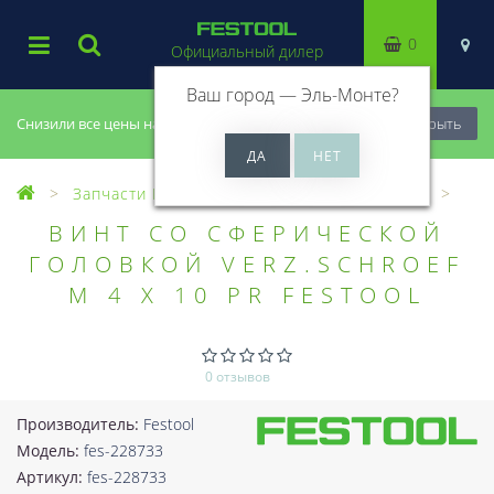
0
Официальный дилер
Ваш город —
Эль-Монте
?
Снизили все цены на 20%, успей купить!
Закрыть
Запчасти Festool
Все запчасти (Разное)
ВИНТ СО СФЕРИЧЕСКОЙ
ГОЛОВКОЙ VERZ.SCHROEF
M 4 X 10 PR FESTOOL
0 отзывов
Производитель:
Festool
Модель:
fes-228733
Артикул:
fes-228733