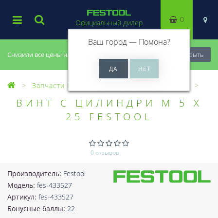
0
Официальный дилер
Ваш город —
Помона
?
Снизили все цены на 20%, успей купить!
Закрыть
Запчасти Festool
Все запчасти (Разное)
ВИНТ С ЦИЛИНДРИ M 5 X
25 FESTOOL
0 отзывов
Производитель:
Festool
Модель:
fes-433527
Артикул:
fes-433527
Бонусные баллы:
22