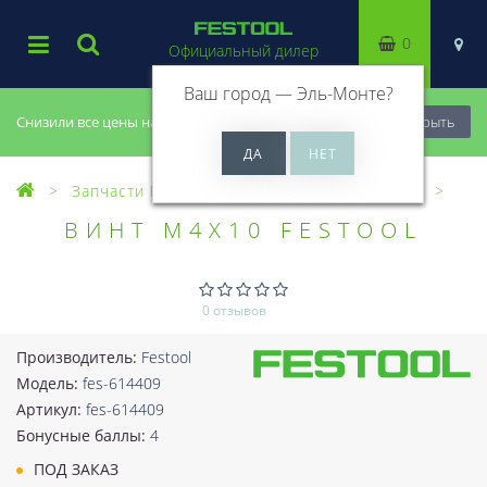
0
Официальный дилер
Ваш город —
Эль-Монте
?
Снизили все цены на 20%, успей купить!
Закрыть
Запчасти Festool
Все запчасти (Разное)
ВИНТ M4X10 FESTOOL
0 отзывов
Производитель:
Festool
Модель:
fes-614409
Артикул:
fes-614409
Бонусные баллы:
4
ПОД ЗАКАЗ