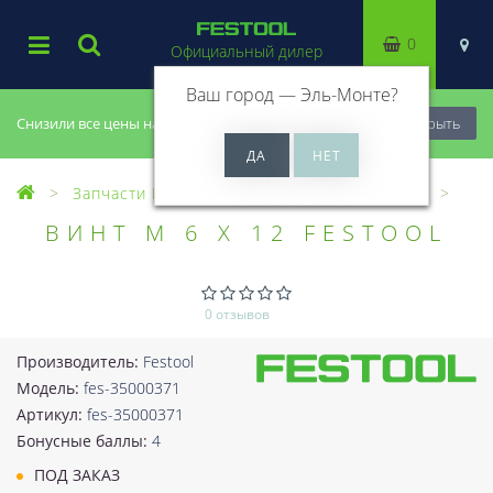
0
Официальный дилер
Ваш город —
Эль-Монте
?
Снизили все цены на 20%, успей купить!
Закрыть
Запчасти Festool
Все запчасти (Разное)
ВИНТ M 6 X 12 FESTOOL
0 отзывов
Производитель:
Festool
Модель:
fes-35000371
Артикул:
fes-35000371
Бонусные баллы:
4
ПОД ЗАКАЗ