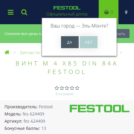
0
Официальный дилер
Ваш город —
Эль-Монте
?
Снизили все цены на 20%, успей купить!
Закрыть
Запчасти Festool
Все запчасти (Разное)
ВИНТ M 4 X85 DIN 84A
FESTOOL
0 отзывов
Производитель:
Festool
Модель:
fes-624409
Артикул:
fes-624409
Бонусные баллы:
13