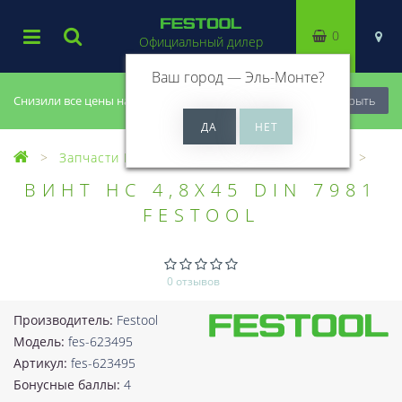
0
Официальный дилер
Ваш город —
Эль-Монте
?
Снизили все цены на 20%, успей купить!
Закрыть
Запчасти Festool
Все запчасти (Разное)
ВИНТ HC 4,8X45 DIN 7981
FESTOOL
0 отзывов
Производитель:
Festool
Модель:
fes-623495
Артикул:
fes-623495
Бонусные баллы:
4