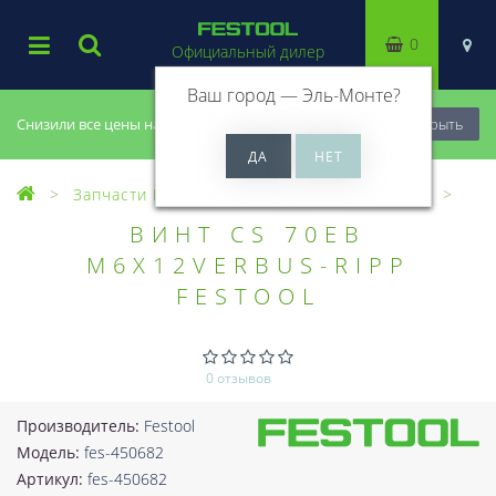
0
Официальный дилер
Ваш город —
Эль-Монте
?
Снизили все цены на 20%, успей купить!
Закрыть
Запчасти Festool
Все запчасти (Разное)
ВИНТ CS 70EB
M6X12VERBUS-RIPP
FESTOOL
0 отзывов
Производитель:
Festool
Модель:
fes-450682
Артикул:
fes-450682