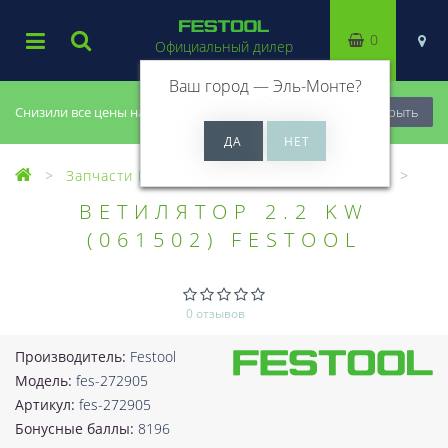
0
Официальный дилер
Ваш город —
Эль-Монте
?
Снизили все цены на 20%, успей купить!
Закрыть
Запчасти Festool
Все запчасти (Разное)
ВЕТИЛЯТОР 2.2 KW
(061502) FESTOOL
0 отзывов
Производитель:
Festool
Модель:
fes-272905
Артикул:
fes-272905
Бонусные баллы:
8196