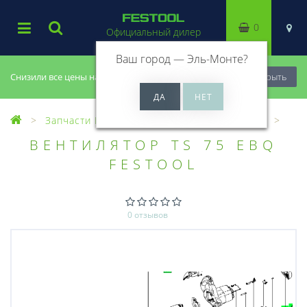
0
Официальный дилер
Ваш город —
Эль-Монте
?
Снизили все цены на 20%, успей купить!
Закрыть
Запчасти Festool
Все запчасти (Разное)
ВЕНТИЛЯТОР TS 75 EBQ
FESTOOL
0 отзывов