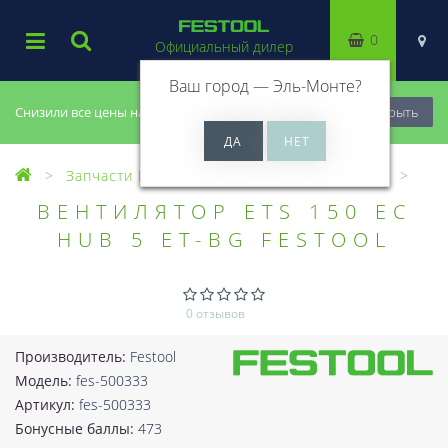
0
Официальный дилер
Ваш город —
Эль-Монте
?
Снизили все цены на 20%, успей купить!
Закрыть
Запчасти Festool
Все запчасти (Разное)
ВЕНТИЛЯТОР ETS 150 EC
HUB 5 ET-BG FESTOOL
0 отзывов
Производитель:
Festool
Модель:
fes-500333
Артикул:
fes-500333
Бонусные баллы:
473